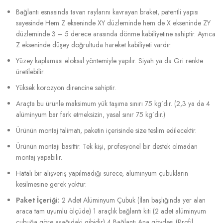
Bağlantı esnasında tavan raylarını kavrayan braket, patentli yapısı
sayesinde Hem Z ekseninde XY düzleminde hem de X ekseninde ZY
düzleminde 3 – 5 derece arasında dönme kabiliyetine sahiptir. Ayrıca
Z ekseninde düşey doğrultuda hareket kabiliyeti vardır.
Yüzey kaplaması eloksal yöntemiyle yapılır. Siyah ya da Gri renkte
üretilebilir.
Yüksek korozyon direncine sahiptir.
Araçta bu ürünle maksimum yük taşıma sınırı 75 kg’dır. (2,3 ya da 4
alüminyum bar fark etmeksizin, yasal sınır 75 kg’dır.)
Ürünün montaj talimatı, paketin içerisinde size teslim edilecektir.
Ürünün montajı basittir. Tek kişi, profesyonel bir destek olmadan
montaj yapabilir.
Hatalı bir alışveriş yapılmadığı sürece, alüminyum çubukların
kesilmesine gerek yoktur.
Paket İçeriği:
2 Adet Alüminyum Çubuk (İlan başlığında yer alan
araca tam uyumlu ölçüde) 1 araçlık bağlantı kiti (2 adet alüminyum
çubuğa göre aşağıdaki gibidir) 4 Bağlantı Ana gövdesi (Profil