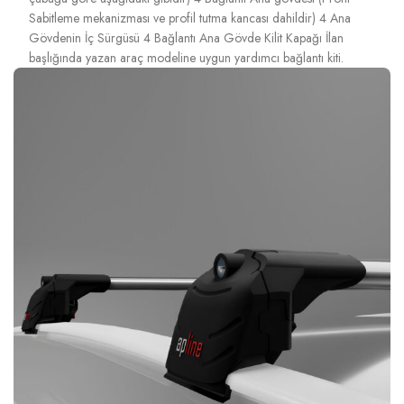
Sabitleme mekanizması ve profil tutma kancası dahildir) 4 Ana
Gövdenin İç Sürgüsü 4 Bağlantı Ana Gövde Kilit Kapağı İlan
başlığında yazan araç modeline uygun yardımcı bağlantı kiti.