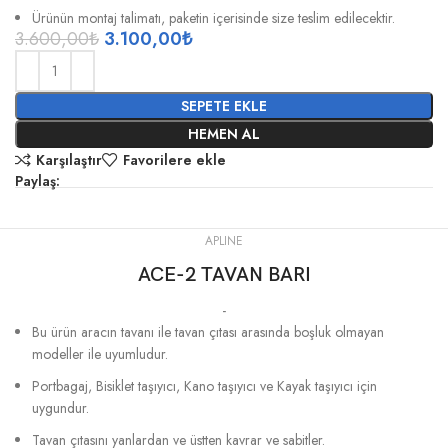
Ürünün montaj talimatı, paketin içerisinde size teslim edilecektir.
3.600,00
₺
3.100,00
₺
SEPETE EKLE
HEMEN AL
Karşılaştır
Favorilere ekle
Paylaş:
APLINE
ACE-2 TAVAN BARI
-
Bu ürün aracın tavanı ile tavan çıtası arasında boşluk olmayan
modeller ile uyumludur.
Portbagaj, Bisiklet taşıyıcı, Kano taşıyıcı ve Kayak taşıyıcı için
uygundur.
Tavan çıtasını yanlardan ve üstten kavrar ve sabitler.