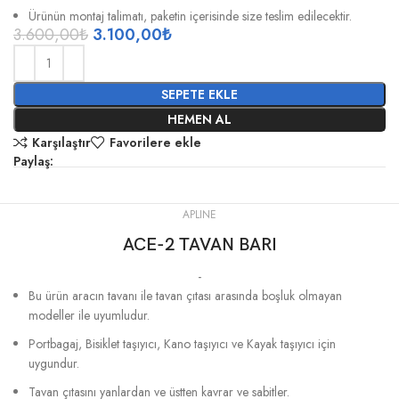
Ürünün montaj talimatı, paketin içerisinde size teslim edilecektir.
3.600,00
₺
3.100,00
₺
SEPETE EKLE
HEMEN AL
Karşılaştır
Favorilere ekle
Paylaş:
APLINE
ACE-2 TAVAN BARI
-
Bu ürün aracın tavanı ile tavan çıtası arasında boşluk olmayan
modeller ile uyumludur.
Portbagaj, Bisiklet taşıyıcı, Kano taşıyıcı ve Kayak taşıyıcı için
uygundur.
Tavan çıtasını yanlardan ve üstten kavrar ve sabitler.