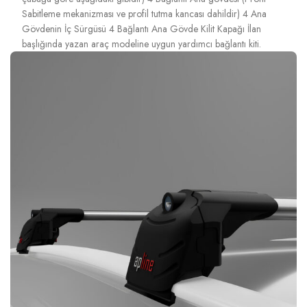
Sabitleme mekanizması ve profil tutma kancası dahildir) 4 Ana
Gövdenin İç Sürgüsü 4 Bağlantı Ana Gövde Kilit Kapağı İlan
başlığında yazan araç modeline uygun yardımcı bağlantı kiti.