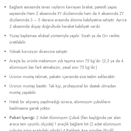
Bağlantı esnasında tavan raylarını kavrayan braket, patentli yapısı
sayesinde Hem Z ekseninde XY düzleminde hem de X ekseninde ZY
düzleminde 3 – 5 derece arasında dönme kabiliyetine sahiptir. Ayrıca
Z ekseninde düşey doğrultuda hareket kabiliyeti vardır.
Yüzey kaplaması eloksal yöntemiyle yapılır. Siyah ya da Gri renkte
üretilebilir.
Yüksek korozyon direncine sahiptir.
Araçta bu ürünle maksimum yük taşıma sınırı 75 kg’dır. (2,3 ya da 4
alüminyum bar fark etmeksizin, yasal sınır 75 kg’dır.)
Ürünün montaj talimatı, paketin içerisinde size teslim edilecektir.
Ürünün montajı basittir. Tek kişi, profesyonel bir destek olmadan
montaj yapabilir.
Hatalı bir alışveriş yapılmadığı sürece, alüminyum çubukların
kesilmesine gerek yoktur.
Paket İçeriği:
2 Adet Alüminyum Çubuk (İlan başlığında yer alan
araca tam uyumlu ölçüde) 1 araçlık bağlantı kiti (2 adet alüminyum
çubuğa göre aşağıdaki gibidir) 4 Bağlantı Ana gövdesi (Profil