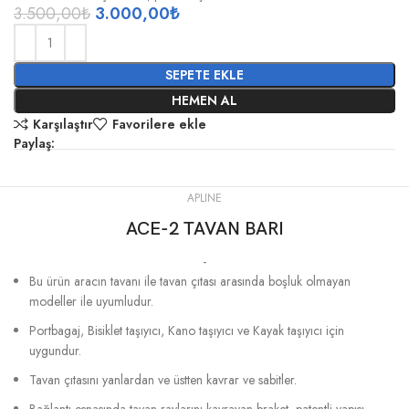
3.500,00
₺
3.000,00
₺
SEPETE EKLE
HEMEN AL
Karşılaştır
Favorilere ekle
Paylaş:
APLINE
ACE-2 TAVAN BARI
-
Bu ürün aracın tavanı ile tavan çıtası arasında boşluk olmayan
modeller ile uyumludur.
Portbagaj, Bisiklet taşıyıcı, Kano taşıyıcı ve Kayak taşıyıcı için
uygundur.
Tavan çıtasını yanlardan ve üstten kavrar ve sabitler.
Bağlantı esnasında tavan raylarını kavrayan braket, patentli yapısı