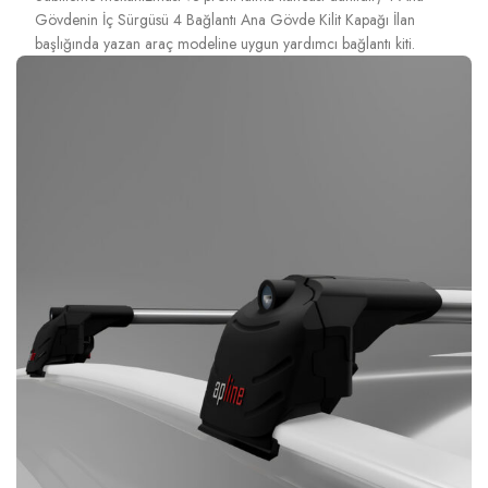
Gövdenin İç Sürgüsü 4 Bağlantı Ana Gövde Kilit Kapağı İlan
başlığında yazan araç modeline uygun yardımcı bağlantı kiti.