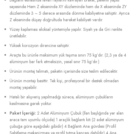
sayesinde Hem Z ekseninde XY düzleminde hem de X ekseninde ZY
düzleminde 3 – 5 derece arasında dönme kabiliyetine sahiptir. Ayrıca
Z ekseninde düşey doğrultuda hareket kabiliyeti vardır.
Yüzey kaplaması eloksal yöntemiyle yapılır. Siyah ya da Gri renkte
üretilebilir.
Yüksek korozyon direncine sahiptir.
Araçta bu ürünle maksimum yük taşıma sınırı 75 kg’dır. (2,3 ya da 4
alüminyum bar fark etmeksizin, yasal sınır 75 kg’dır.)
Ürünün montaj talimatı, paketin içerisinde size teslim edilecektir.
Ürünün montajı basittir. Tek kişi, profesyonel bir destek olmadan
montaj yapabilir.
Hatalı bir alışveriş yapılmadığı sürece, alüminyum çubukların
kesilmesine gerek yoktur.
Paket İçeriği:
2 Adet Alüminyum Çubuk (İlan başlığında yer alan
araca tam uyumlu ölçüde) 1 araçlık bağlantı kiti (2 adet alüminyum
çubuğa göre aşağıdaki gibidir) 4 Bağlantı Ana gövdesi (Profil
Sabitleme mekanizması ve profil tutma kancası dahildir) 4 Ana