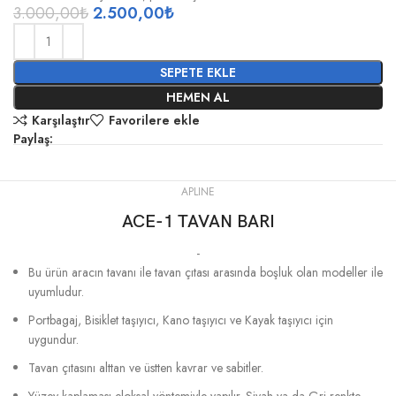
3.000,00
₺
2.500,00
₺
SEPETE EKLE
HEMEN AL
Karşılaştır
Favorilere ekle
Paylaş:
APLINE
ACE-1 TAVAN BARI
-
Bu ürün aracın tavanı ile tavan çıtası arasında boşluk olan modeller ile
uyumludur.
Portbagaj, Bisiklet taşıyıcı, Kano taşıyıcı ve Kayak taşıyıcı için
uygundur.
Tavan çıtasını alttan ve üstten kavrar ve sabitler.
Yüzey kaplaması eloksal yöntemiyle yapılır. Siyah ya da Gri renkte