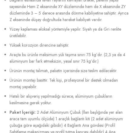
sayesinde Hem Z ekseninde XY düzleminde hem de X ekseninde ZY
düzleminde 3 – 5 derece arasında dönme kabiliyetine sahiptir. Ayrıca
Z ekseninde düşey doğrultuda hareket kabiliyeti vardır.
Yüzey kaplaması eloksal yöntemiyle yapılır. Siyah ya da Gri renkte
üretilebilir.
Yüksek korozyon direncine sahiptir.
Araçta bu ürünle maksimum yük taşıma sınırı 75 kg’dır. (2,3 ya da 4
alüminyum bar fark etmeksizin, yasal sınır 75 kg’dır.)
Ürünün montaj talimatı, paketin içerisinde size teslim edilecektir.
Ürünün montajı basittir. Tek kişi, profesyonel bir destek olmadan
montaj yapabilir.
Hatalı bir alışveriş yapılmadığı sürece, alüminyum çubukların
kesilmesine gerek yoktur.
Paket İçeriği:
2 Adet Alüminyum Çubuk (İlan başlığında yer alan
araca tam uyumlu ölçüde) 1 araçlık bağlantı kiti (2 adet alüminyum
çubuğa göre aşağıdaki gibidir) 4 Bağlantı Ana gövdesi (Profil
Sabitleme mekanizması ve profil tutma kancası dahildir) 4 Ana