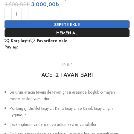
3.500,00
₺
3.000,00
₺
SEPETE EKLE
HEMEN AL
Karşılaştır
Favorilere ekle
Paylaş:
APLINE
ACE-2 TAVAN BARI
-
Bu ürün aracın tavanı ile tavan çıtası arasında boşluk olmayan
modeller ile uyumludur.
Portbagaj, Bisiklet taşıyıcı, Kano taşıyıcı ve Kayak taşıyıcı için
uygundur.
Tavan çıtasını yanlardan ve üstten kavrar ve sabitler.
Bağlantı esnasında tavan raylarını kavrayan braket, patentli yapısı