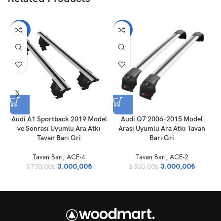
-20%
-14%
Audi A1 Sportback 2019 Model
Audi Q7 2006-2015 Model
A
ve Sonrası Uyumlu Ara Atkı
Arası Uyumlu Ara Atkı Tavan
U
Tavan Barı Gri
Barı Gri
Tavan Barı
,
ACE-4
Tavan Barı
,
ACE-2
3.000,00
₺
3.000,00
₺
3.750,00
₺
3.500,00
₺