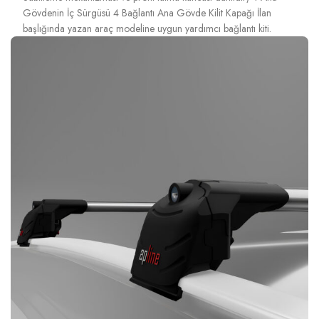
Gövdenin İç Sürgüsü 4 Bağlantı Ana Gövde Kilit Kapağı İlan
başlığında yazan araç modeline uygun yardımcı bağlantı kiti.