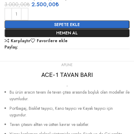
3.000,00
₺
2.500,00
₺
SEPETE EKLE
HEMEN AL
Karşılaştır
Favorilere ekle
Paylaş:
APLINE
ACE-1 TAVAN BARI
-
Bu ürün aracın tavanı ile tavan çıtası arasında boşluk olan modeller ile
uyumludur.
Portbagaj, Bisiklet taşıyıcı, Kano taşıyıcı ve Kayak taşıyıcı için
uygundur.
Tavan çıtasını alttan ve üstten kavrar ve sabitler.
Yüzey kaplaması eloksal yöntemiyle yapılır. Siyah ya da Gri renkte