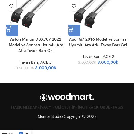
Aston Martin DBX707 2022
Audi Q7 2016 Model ve Sonrası
A
Model ve Sonrası Uyumlu Ara
Uyumlu Ara Atkı Tavan Barı Gri
U
Atkı Tavan Barı Gri
Tavan Barı
,
ACE-2
Tavan Barı
,
ACE-2
3.000,00
₺
3.500,00
₺
3.000,00
₺
3.500,00
₺
HAKKIMIZDA
PRIVACY POLICY
SHIPPING
TRACK ORDER
FAQS
Xtemos Studio
Copyright © 2022
0