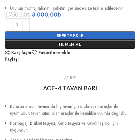
Ürünün montaj talimatı, paketin içerisinde size teslim edilecektir.
3.750,00
₺
3.000,00
₺
SEPETE EKLE
HEMEN AL
Karşılaştır
Favorilere ekle
Paylaş:
APLINE
ACE-4 TAVAN BARI
-
Bu ürün aracın tavanında hiç tavan çıtası olmayan araçlar ile
uyumludur, tavan çıtası olan araçlar ile kesinlikle uyumlu değildir.
Portbagaj, Bisiklet taşıyıcı, Kano taşıyıcı ve Kayak taşıyıcı için
uygundur.
Aracın direklerini kavrar ve sabitler