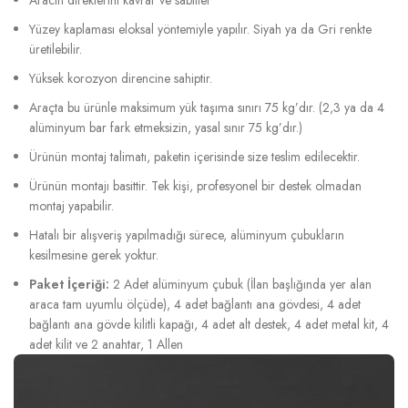
Yüzey kaplaması eloksal yöntemiyle yapılır. Siyah ya da Gri renkte
üretilebilir.
Yüksek korozyon direncine sahiptir.
Araçta bu ürünle maksimum yük taşıma sınırı 75 kg’dır. (2,3 ya da 4
alüminyum bar fark etmeksizin, yasal sınır 75 kg’dır.)
Ürünün montaj talimatı, paketin içerisinde size teslim edilecektir.
Ürünün montajı basittir. Tek kişi, profesyonel bir destek olmadan
montaj yapabilir.
Hatalı bir alışveriş yapılmadığı sürece, alüminyum çubukların
kesilmesine gerek yoktur.
Paket İçeriği:
2 Adet alüminyum çubuk (İlan başlığında yer alan
araca tam uyumlu ölçüde), 4 adet bağlantı ana gövdesi, 4 adet
bağlantı ana gövde kilitli kapağı, 4 adet alt destek, 4 adet metal kit, 4
adet kilit ve 2 anahtar, 1 Allen