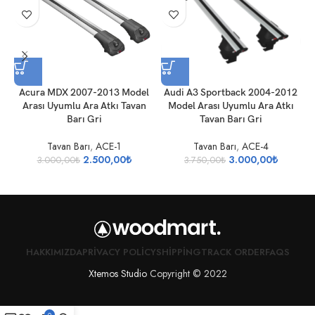
Acura MDX 2007-2013 Model
Audi A3 Sportback 2004-2012
A
Arası Uyumlu Ara Atkı Tavan
Model Arası Uyumlu Ara Atkı
U
Barı Gri
Tavan Barı Gri
Tavan Barı
,
ACE-1
Tavan Barı
,
ACE-4
2.500,00
₺
3.000,00
₺
3.000,00
₺
3.750,00
₺
HAKKIMIZDA
PRIVACY POLICY
SHIPPING
TRACK ORDER
FAQS
Xtemos Studio
Copyright © 2022
0