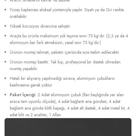
Yüzey kaplaması eloksal yöntemiyle yapılır. Siyah ya da Gri renkte
üretilebilir.
Yüksek korozyon direncine sahiptir.
Araçta bu ürünle maksimum yük taşıma sınırı 75 kg’dır. (2,3 ya da 4
alüminyum bar fark etmeksizin, yasal sınır 75 kg’dır.)
Ürünün montaj talimatı, paketin içerisinde size teslim edilecektir.
Ürünün montajı basittir. Tek kişi, profesyonel bir destek olmadan
montaj yapabilir.
Hatalı bir alışveriş yapılmadığı sürece, alüminyum çubukların
kesilmesine gerek yoktur.
Paket İçeriği:
2 Adet alüminyum çubuk (İlan başlığında yer alan
araca tam uyumlu ölçüde), 4 adet bağlantı ana gövdesi, 4 adet
bağlantı ana gövde kilitli kapağı, 4 adet alt destek, 4 adet metal kit, 4
adet kilit ve 2 anahtar, 1 Allen