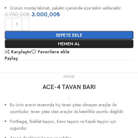
Ürünün montaj talimatı, paketin içerisinde size teslim edilecektir.
3.750,00
₺
3.000,00
₺
SEPETE EKLE
HEMEN AL
Karşılaştır
Favorilere ekle
Paylaş:
APLINE
ACE-4 TAVAN BARI
-
Bu ürün aracın tavanında hiç tavan çıtası olmayan araçlar ile
uyumludur, tavan çıtası olan araçlar ile kesinlikle uyumlu değildir.
Portbagaj, Bisiklet taşıyıcı, Kano taşıyıcı ve Kayak taşıyıcı için
uygundur.
Aracın direklerini kavrar ve sabitler