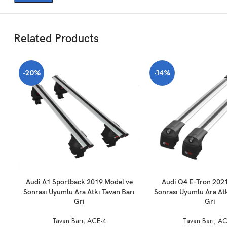
Related Products
-20%
-14%
SEPETE EKLE
SEPETE EKLE
Audi A1 Sportback 2019 Model ve
Audi Q4 E-Tron 202
Sonrası Uyumlu Ara Atkı Tavan Barı
Sonrası Uyumlu Ara Atk
Gri
Gri
Tavan Barı
,
ACE-4
Tavan Barı
,
AC