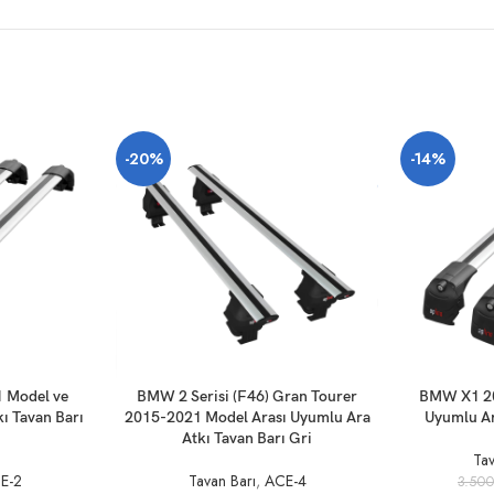
-20%
-14%
SEPETE EKLE
SEPETE EKLE
1 Model ve
BMW 2 Serisi (F46) Gran Tourer
BMW X1 20
ı Tavan Barı
2015-2021 Model Arası Uyumlu Ara
Uyumlu Ar
Atkı Tavan Barı Gri
Tav
E-2
Tavan Barı
,
ACE-4
3.50