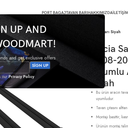
PORT BAGAJ
TAVAN BARI
HAKKIMIZDA
İLETİŞİ
GN UP AND
pway 2008-2012 Model Arası Uyumlu Ara Atkı Tavan Barı Siyah
WOODMART!
Dacia S
rends and get exclusive offers
2008-20
Uyumlu A
h our
Privacy Policy
Siyah
Bu ürün aracın tavan
uyumludur.
Tavan çıtasını alttan
Montajı basittir, k
Ürünün montaj talima