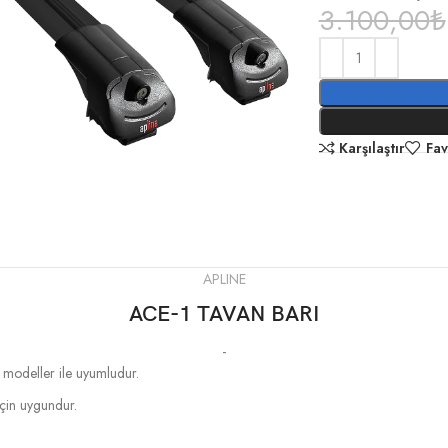
3.100,00
₺
Karşılaştır
Fav
APLINE
ACE-1 TAVAN BARI
-
n modeller ile uyumludur.
 için uygundur.