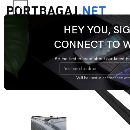
HEY YOU, SI
Ana Sayfa
Tavan Barı
ACE-1
Dacia Sandero Ste
CONNECT TO 
-16%
Be the first to learn about our latest t
Will be used in accordance wit