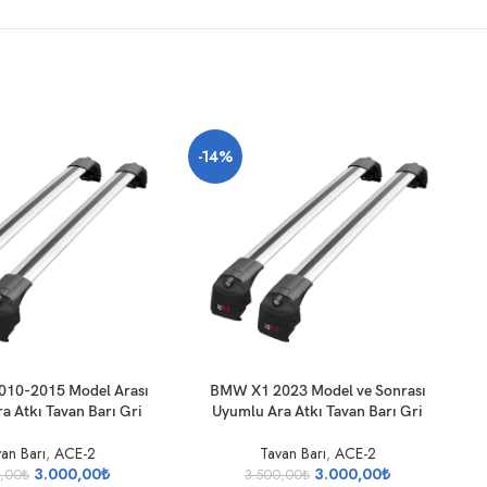
-14%
SEPETE EKLE
SE
10-2015 Model Arası
BMW X1 2023 Model ve Sonrası
a Atkı Tavan Barı Gri
Uyumlu Ara Atkı Tavan Barı Gri
an Barı
,
ACE-2
Tavan Barı
,
ACE-2
3.000,00
₺
3.000,00
₺
0,00
₺
3.500,00
₺