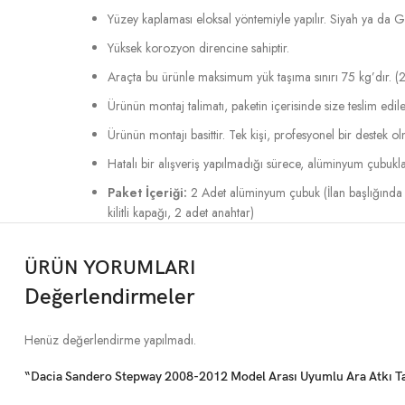
Yüzey kaplaması eloksal yöntemiyle yapılır. Siyah ya da Gri 
Yüksek korozyon direncine sahiptir.
Araçta bu ürünle maksimum yük taşıma sınırı 75 kg’dır. (2
Ürünün montaj talimatı, paketin içerisinde size teslim edile
Ürünün montajı basittir. Tek kişi, profesyonel bir destek o
Hatalı bir alışveriş yapılmadığı sürece, alüminyum çubukla
Paket İçeriği:
2 Adet alüminyum çubuk (İlan başlığında 
kilitli kapağı, 2 adet anahtar)
ÜRÜN YORUMLARI
Değerlendirmeler
Henüz değerlendirme yapılmadı.
“Dacia Sandero Stepway 2008-2012 Model Arası Uyumlu Ara Atkı Tava