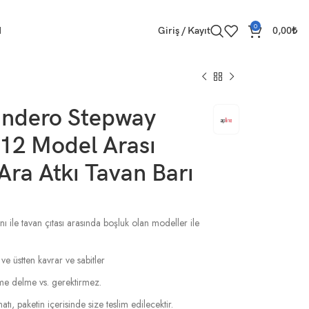
0
M
Giriş / Kayıt
0,00
₺
andero Stepway
12 Model Arası
ra Atkı Tavan Barı
ı ile tavan çıtası arasında boşluk olan modeller ile
 ve üstten kavrar ve sabitler
esme delme vs. gerektirmez.
tı, paketin içerisinde size teslim edilecektir.