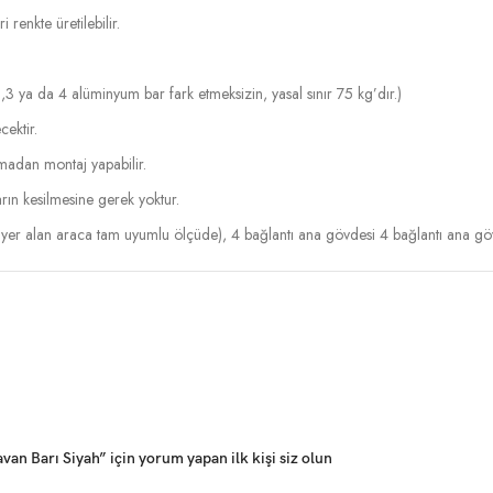
renkte üretilebilir.
,3 ya da 4 alüminyum bar fark etmeksizin, yasal sınır 75 kg’dır.)
cektir.
lmadan montaj yapabilir.
rın kesilmesine gerek yoktur.
yer alan araca tam uyumlu ölçüde), 4 bağlantı ana gövdesi 4 bağlantı ana g
n Barı Siyah” için yorum yapan ilk kişi siz olun