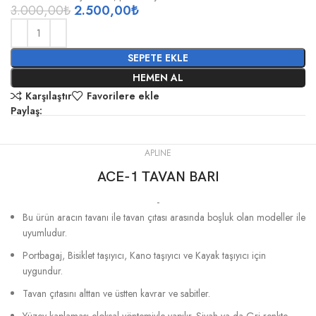
3.000,00
₺
2.500,00
₺
SEPETE EKLE
HEMEN AL
Karşılaştır
Favorilere ekle
Paylaş:
APLINE
ACE-1 TAVAN BARI
-
Bu ürün aracın tavanı ile tavan çıtası arasında boşluk olan modeller ile
uyumludur.
Portbagaj, Bisiklet taşıyıcı, Kano taşıyıcı ve Kayak taşıyıcı için
uygundur.
Tavan çıtasını alttan ve üstten kavrar ve sabitler.
Yüzey kaplaması eloksal yöntemiyle yapılır. Siyah ya da Gri renkte