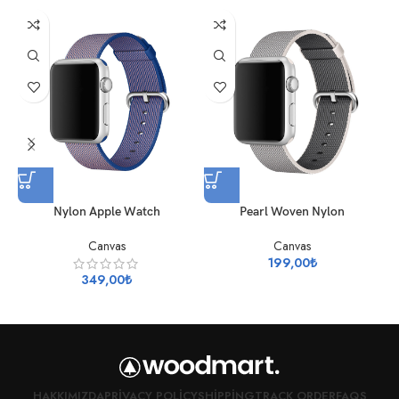
Nylon Apple Watch
Pearl Woven Nylon
Canvas
Canvas
199,00
₺
349,00
₺
HAKKIMIZDA
PRIVACY POLICY
SHIPPING
TRACK ORDER
FAQS