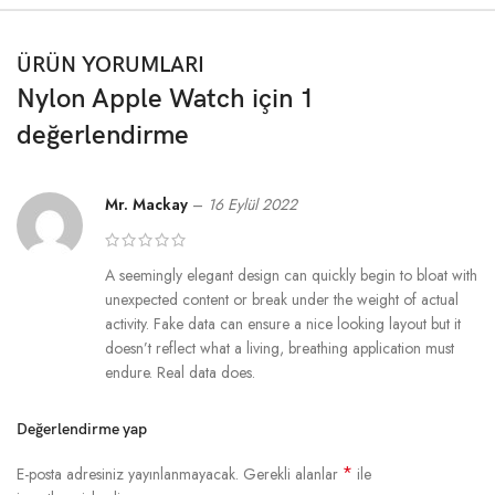
ÜRÜN YORUMLARI
Nylon Apple Watch
için 1
değerlendirme
Mr. Mackay
–
16 Eylül 2022
A seemingly elegant design can quickly begin to bloat with
unexpected content or break under the weight of actual
activity. Fake data can ensure a nice looking layout but it
doesn’t reflect what a living, breathing application must
endure. Real data does.
Değerlendirme yap
*
E-posta adresiniz yayınlanmayacak.
Gerekli alanlar
ile