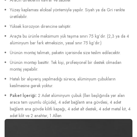
Yüzey kaplaması eloksal yöntemiyle yapılır. Siyah ya da Gri renkte
üretilebilir.
Yüksek korozyon direncine sahiptir.
Araçta bu ürünle maksimum yük taşıma sınırı 75 kg’dır. (2,3 ya da 4
alüminyum bar fark etmeksizin, yasal sınır 75 kg’dır.)
Ürünün montaj talimatı, paketin içerisinde size teslim edilecektir.
Ürünün montajı basittir. Tek kişi, profesyonel bir destek olmadan
montaj yapabilir.
Hatalı bir alışveriş yapılmadığı sürece, alüminyum çubukların
kesilmesine gerek yoktur.
Paket İçeriği:
2 Adet alüminyum çubuk (İlan başlığında yer alan
araca tam uyumlu ölçüde), 4 adet bağlantı ana gövdesi, 4 adet
bağlantı ana gövde kilitli kapağı, 4 adet alt destek, 4 adet metal kit, 4
adet kilit ve 2 anahtar, 1 Allen