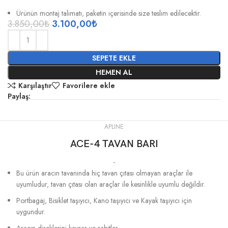
Ürünün montaj talimatı, paketin içerisinde size teslim edilecektir.
3.850,00
₺
3.100,00
₺
SEPETE EKLE
HEMEN AL
Karşılaştır
Favorilere ekle
Paylaş:
APLINE
ACE-4 TAVAN BARI
-
Bu ürün aracın tavanında hiç tavan çıtası olmayan araçlar ile
uyumludur, tavan çıtası olan araçlar ile kesinlikle uyumlu değildir.
Portbagaj, Bisiklet taşıyıcı, Kano taşıyıcı ve Kayak taşıyıcı için
uygundur.
Aracın direklerini kavrar ve sabitler