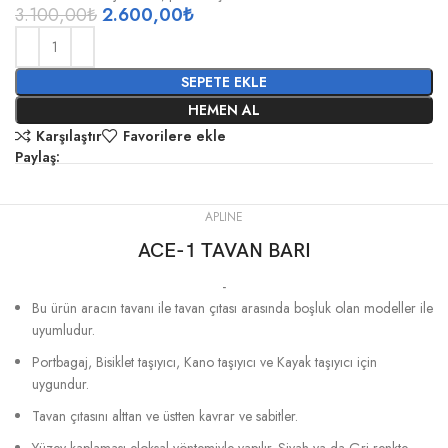
3.100,00
₺
2.600,00
₺
SEPETE EKLE
HEMEN AL
Karşılaştır
Favorilere ekle
Paylaş:
APLINE
ACE-1 TAVAN BARI
-
Bu ürün aracın tavanı ile tavan çıtası arasında boşluk olan modeller ile
uyumludur.
Portbagaj, Bisiklet taşıyıcı, Kano taşıyıcı ve Kayak taşıyıcı için
uygundur.
Tavan çıtasını alttan ve üstten kavrar ve sabitler.
Yüzey kaplaması eloksal yöntemiyle yapılır. Siyah ya da Gri renkte