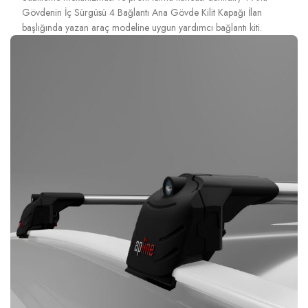
Gövdenin İç Sürgüsü 4 Bağlantı Ana Gövde Kilit Kapağı İlan
başlığında yazan araç modeline uygun yardımcı bağlantı kiti.