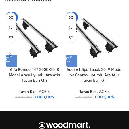
-20%
-20%
Alfa Romeo 147 2000-2010
Audi A1 Sportback 2019 Model
A
Model Arası Uyumlu Ara Atkı
ve Sonrası Uyumlu Ara Atkı
U
Tavan Barı Gri
Tavan Barı Gri
Tavan Barı
,
ACE-4
Tavan Barı
,
ACE-4
3.000,00
₺
3.000,00
₺
3.750,00
₺
3.750,00
₺