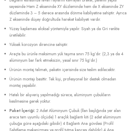
sayesinde Hem Z ekseninde XY düzleminde hem de X ekseninde ZY
düzleminde 3 – 5 derece arasında dönme kabiliyetine sahiptir. Ayrıca
Z ekseninde düşey doğrultuda hareket kabiliyeti vardır.
Yüzey kaplaması eloksal yöntemiyle yapılır. Siyah ya da Gri renkte
üretilebilir.
Yüksek korozyon direncine sahiptir.
Araçta bu ürünle maksimum yük taşıma sınırı 75 kg’dır. (2,3 ya da 4
alüminyum bar fark etmeksizin, yasal sınır 75 kg’dır.)
Ürünün montaj talimatı, paketin içerisinde size teslim edilecektir.
Ürünün montajı basittir. Tek kişi, profesyonel bir destek olmadan
montaj yapabilir.
Hatalı bir alışveriş yapılmadığı sürece, alüminyum çubukların
kesilmesine gerek yoktur.
Paket İçeriği:
2 Adet Alüminyum Çubuk (İlan başlığında yer alan
araca tam uyumlu ölçüde) 1 araçlık bağlantı kiti (2 adet alüminyum
çubuğa göre aşağıdaki gibidir) 4 Bağlantı Ana gövdesi (Profil
Sabitleme mekanizması ve profil tutma kancası dahildir) 4 Ana