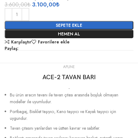
3.600,00
₺
3.100,00
₺
SEPETE EKLE
HEMEN AL
Karşılaştır
Favorilere ekle
Paylaş:
APLINE
ACE-2 TAVAN BARI
-
Bu ürün aracın tavanı ile tavan çıtası arasında boşluk olmayan
modeller ile uyumludur.
Portbagaj, Bisiklet taşıyıcı, Kano taşıyıcı ve Kayak taşıyıcı için
uygundur.
Tavan çıtasını yanlardan ve üstten kavrar ve sabitler.
Bağlantı esnasında tavan raylarını kavrayan braket, patentli yapısı