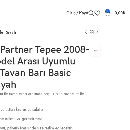
0
M
Giriş / Kayıt
0,00
₺
el Siyah
 Partner Tepee 2008-
del Arası Uyumlu
 Tavan Barı Basic
iyah
ı ile tavan çıtası arasında boşluk olan modeller ile
 ve üstten kavrar ve sabitler
esme delme vs. gerektirmez.
tı, paketin içerisinde size teslim edilecektir.