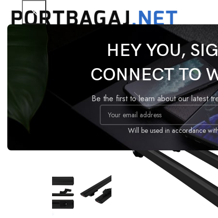
HEY YOU, SI
Ana Sayfa
Tavan Barı
Basic
Peugeot Partner Te
CONNECT TO 
-18%
Be the first to learn about our latest t
Will be used in accordance wit