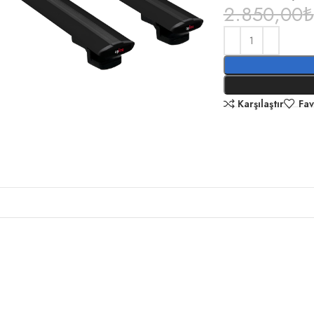
2.850,00
₺
Karşılaştır
Fav