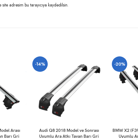
site adresim bu tarayıcıya kaydedilsin.
-14%
-20%
SEPETE EKLE
SEPETE EKLE
odel Arası
Audi Q8 2018 Model ve Sonrası
BMW X2 (F39)
n Barı Gri
Uyumlu Ara Atkı Tavan Barı Gri
Uyumlu Ar