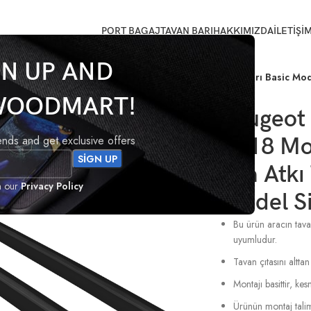
PORT BAGAJ
TAVAN BARI
HAKKIMIZDA
İLETİŞİ
GN UP AND
pee 2008-2018 Model Arası Uyumlu Ara Atkı Tavan Barı Basic Mod
WOODMART!
Peugeot
rends and get exclusive offers
2018 Mo
Ara Atkı
h our
Privacy Policy
Model S
Bu ürün aracın tavan
uyumludur.
Tavan çıtasını alttan
Montajı basittir, k
Ürünün montaj talima