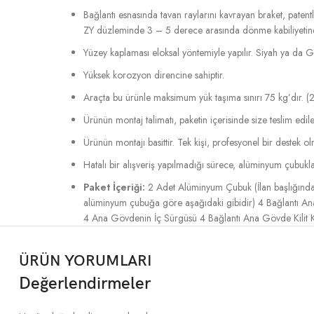
Bağlantı esnasında tavan raylarını kavrayan braket, pat
ZY düzleminde 3 – 5 derece arasında dönme kabiliyetine s
Yüzey kaplaması eloksal yöntemiyle yapılır. Siyah ya da Gri 
Yüksek korozyon direncine sahiptir.
Araçta bu ürünle maksimum yük taşıma sınırı 75 kg’dır. (2
Ürünün montaj talimatı, paketin içerisinde size teslim edile
Ürünün montajı basittir. Tek kişi, profesyonel bir destek o
Hatalı bir alışveriş yapılmadığı sürece, alüminyum çubukla
Paket İçeriği:
2 Adet Alüminyum Çubuk (İlan başlığında y
alüminyum çubuğa göre aşağıdaki gibidir) 4 Bağlantı Ana 
4 Ana Gövdenin İç Sürgüsü 4 Bağlantı Ana Gövde Kilit Ka
ÜRÜN YORUMLARI
Değerlendirmeler