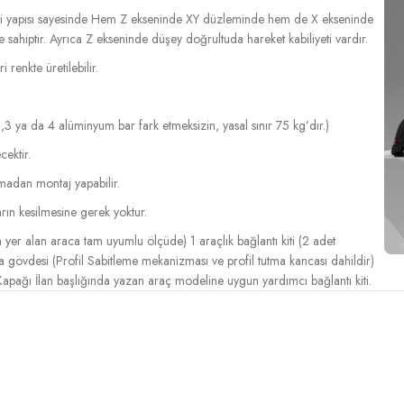
entli yapısı sayesinde Hem Z ekseninde XY düzleminde hem de X ekseninde
ahiptir. Ayrıca Z ekseninde düşey doğrultuda hareket kabiliyeti vardır.
renkte üretilebilir.
,3 ya da 4 alüminyum bar fark etmeksizin, yasal sınır 75 kg’dır.)
cektir.
lmadan montaj yapabilir.
rın kesilmesine gerek yoktur.
er alan araca tam uyumlu ölçüde) 1 araçlık bağlantı kiti (2 adet
gövdesi (Profil Sabitleme mekanizması ve profil tutma kancası dahildir)
pağı İlan başlığında yazan araç modeline uygun yardımcı bağlantı kiti.