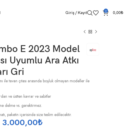
0
M
Giriş / Kayıt
0,00
₺
mbo E 2023 Model
sı Uyumlu Ara Atkı
rı Gri
nı ile tavan çıtası arasında boşluk olmayan modeller ile
rdan ve üstten kavrar ve sabitler
esme delme vs. gerektirmez.
tı, paketin içerisinde size teslim edilecektir.
3.000,00
₺