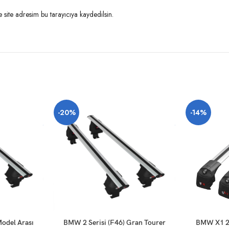
site adresim bu tarayıcıya kaydedilsin.
-20%
-14%
SEPETE EKLE
SEPETE EKLE
odel Arası
BMW 2 Serisi (F46) Gran Tourer
BMW X1 20