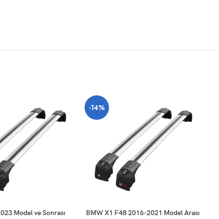
-14%
-
SEPETE EKLE
SE
23 Model ve Sonrası
BMW X1 F48 2016-2021 Model Arası