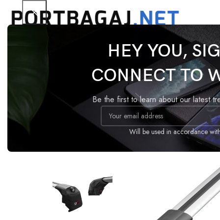
HEY YOU, SI
Ana Sayfa
Tavan Barı
ACE-2
Opel Combo E 202
CONNECT TO 
-14%
Be the first to learn about our latest t
Will be used in accordance wit