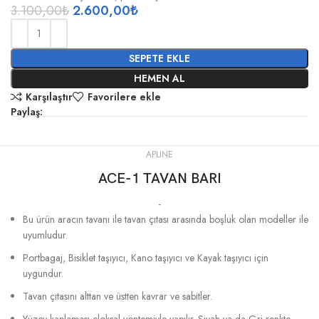
3.100,00
₺
2.600,00
₺
SEPETE EKLE
HEMEN AL
Karşılaştır
Favorilere ekle
Paylaş:
APLINE
ACE-1 TAVAN BARI
-
Bu ürün aracın tavanı ile tavan çıtası arasında boşluk olan modeller ile
uyumludur.
Portbagaj, Bisiklet taşıyıcı, Kano taşıyıcı ve Kayak taşıyıcı için
uygundur.
Tavan çıtasını alttan ve üstten kavrar ve sabitler.
Yüzey kaplaması eloksal yöntemiyle yapılır. Siyah ya da Gri renkte