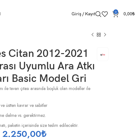
0
M
Giriş / Kayıt
0,00
₺
s Citan 2012-2021
ası Uyumlu Ara Atkı
rı Basic Model Gri
ı ile tavan çıtası arasında boşluk olan modeller ile
 ve üstten kavrar ve sabitler
esme delme vs. gerektirmez.
tı, paketin içerisinde size teslim edilecektir.
2.250,00
₺