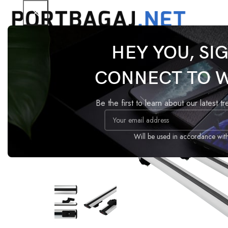
HEY YOU, SI
Ana Sayfa
Tavan Barı
Basic
Mercedes Citan 201
CONNECT TO 
-18%
Be the first to learn about our latest t
Will be used in accordance wit