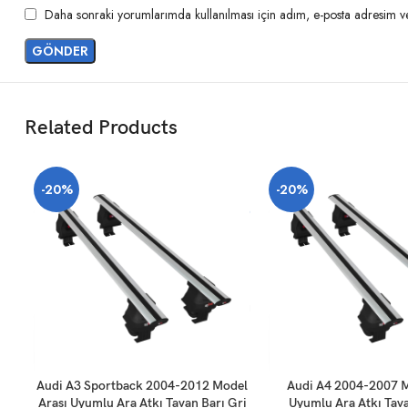
Daha sonraki yorumlarımda kullanılması için adım, e-posta adresim ve 
Related Products
-20%
-20%
SEPETE EKLE
SEPETE EKLE
Audi A3 Sportback 2004-2012 Model
Audi A4 2004-2007 M
Arası Uyumlu Ara Atkı Tavan Barı Gri
Uyumlu Ara Atkı Tava