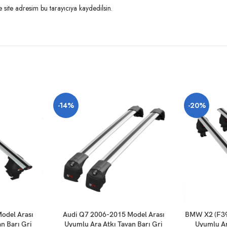
site adresim bu tarayıcıya kaydedilsin.
-14%
-20%
SEPETE EKLE
SEPETE EKLE
odel Arası
Audi Q7 2006-2015 Model Arası
BMW X2 (F39)
n Barı Gri
Uyumlu Ara Atkı Tavan Barı Gri
Uyumlu Ar