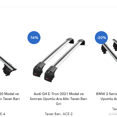
-14%
-20%
SEPETE EKLE
SEPETE EKLE
20 Model ve
Audi Q4 E-Tron 2021 Model ve
BMW 2 Seris
ı Tavan Barı
Sonrası Uyumlu Ara Atkı Tavan Barı
Uyumlu Ar
Gri
Tav
E-4
Tavan Barı
,
ACE-2
3.750