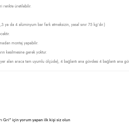
renkte üretilebilir.
,3 ya da 4 alüminyum bar fark etmeksizin, yasal sınır 75 kg’dır.)
cektir.
lmadan montaj yapabilir.
rın kesilmesine gerek yoktur.
yer alan araca tam uyumlu ölçüde), 4 bağlantı ana gövdesi 4 bağlantı ana g
Gri” için yorum yapan ilk kişi siz olun