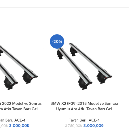
-20%
SEPETE EKLE
SE
i 2022 Model ve Sonrası
BMW X2 (F39) 2018 Model ve Sonrası
a Atkı Tavan Barı Gri
Uyumlu Ara Atkı Tavan Barı Gri
an Barı
,
ACE-4
Tavan Barı
,
ACE-4
3.000,00
₺
3.000,00
₺
,00
₺
3.750,00
₺