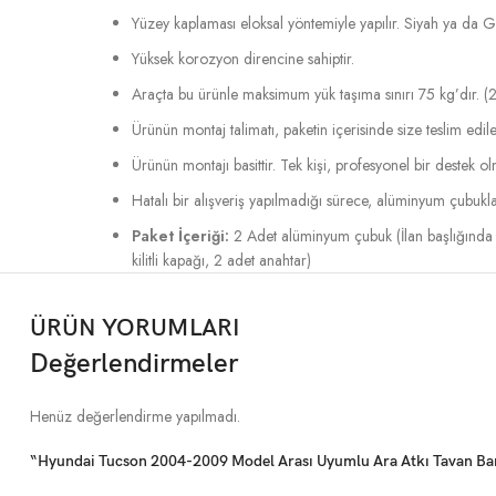
Yüzey kaplaması eloksal yöntemiyle yapılır. Siyah ya da Gri 
Yüksek korozyon direncine sahiptir.
Araçta bu ürünle maksimum yük taşıma sınırı 75 kg’dır. (2
Ürünün montaj talimatı, paketin içerisinde size teslim edile
Ürünün montajı basittir. Tek kişi, profesyonel bir destek o
Hatalı bir alışveriş yapılmadığı sürece, alüminyum çubukla
Paket İçeriği:
2 Adet alüminyum çubuk (İlan başlığında 
kilitli kapağı, 2 adet anahtar)
ÜRÜN YORUMLARI
Değerlendirmeler
Henüz değerlendirme yapılmadı.
“Hyundai Tucson 2004-2009 Model Arası Uyumlu Ara Atkı Tavan Barı 