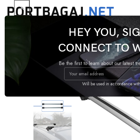
HEY YOU, SI
Ana Sayfa
Tavan Barı
ACE-1
Hyundai Tucson 20
CONNECT TO 
-17%
Be the first to learn about our latest t
Will be used in accordance wit