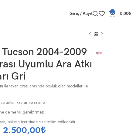
0
M
Giriş / Kayıt
0,00
₺
 Tucson 2004-2009
ası Uyumlu Ara Atkı
rı Gri
ı ile tavan çıtası arasında boşluk olan modeller ile
 ve üstten kavrar ve sabitler
esme delme vs. gerektirmez.
tı, paketin içerisinde size teslim edilecektir.
₺
2.500,00
₺