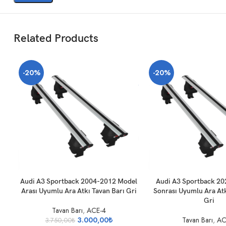
Related Products
-20%
-20%
SEPETE EKLE
SEPETE EKLE
Audi A3 Sportback 2004-2012 Model
Audi A3 Sportback 20
Arası Uyumlu Ara Atkı Tavan Barı Gri
Sonrası Uyumlu Ara Atk
Gri
Tavan Barı
,
ACE-4
3.000,00
₺
Tavan Barı
,
AC
3.750,00
₺