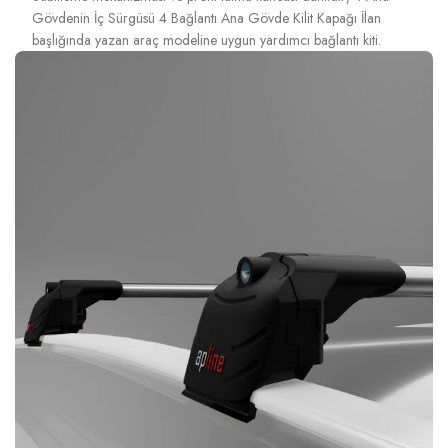
Gövdenin İç Sürgüsü 4 Bağlantı Ana Gövde Kilit Kapağı İlan
başlığında yazan araç modeline uygun yardımcı bağlantı kiti.