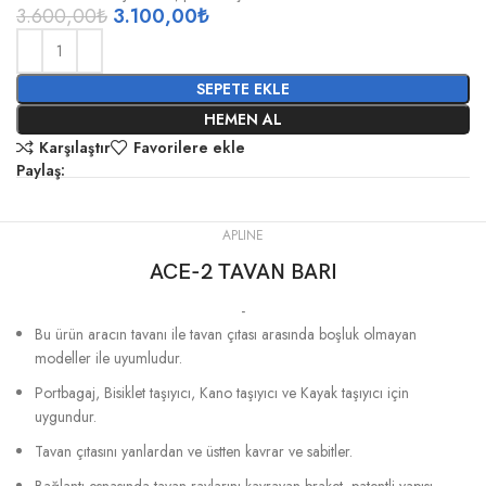
3.600,00
₺
3.100,00
₺
SEPETE EKLE
HEMEN AL
Karşılaştır
Favorilere ekle
Paylaş:
APLINE
ACE-2 TAVAN BARI
-
Bu ürün aracın tavanı ile tavan çıtası arasında boşluk olmayan
modeller ile uyumludur.
Portbagaj, Bisiklet taşıyıcı, Kano taşıyıcı ve Kayak taşıyıcı için
uygundur.
Tavan çıtasını yanlardan ve üstten kavrar ve sabitler.
Bağlantı esnasında tavan raylarını kavrayan braket, patentli yapısı