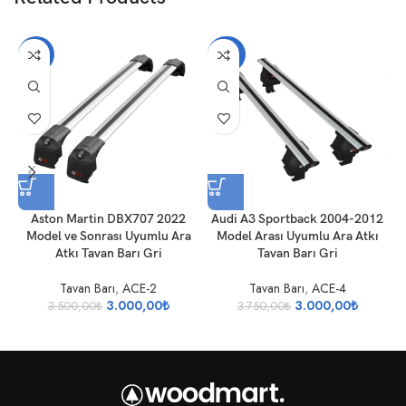
-14%
-20%
Aston Martin DBX707 2022
Audi A3 Sportback 2004-2012
A
Model ve Sonrası Uyumlu Ara
Model Arası Uyumlu Ara Atkı
Atkı Tavan Barı Gri
Tavan Barı Gri
Tavan Barı
,
ACE-2
Tavan Barı
,
ACE-4
3.000,00
₺
3.000,00
₺
3.500,00
₺
3.750,00
₺