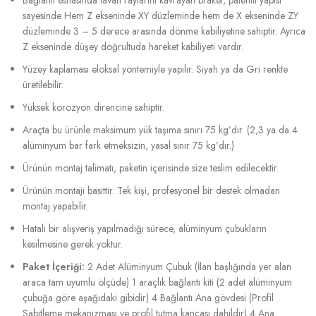
sayesinde Hem Z ekseninde XY düzleminde hem de X ekseninde ZY
düzleminde 3 – 5 derece arasında dönme kabiliyetine sahiptir. Ayrıca
Z ekseninde düşey doğrultuda hareket kabiliyeti vardır.
Yüzey kaplaması eloksal yöntemiyle yapılır. Siyah ya da Gri renkte
üretilebilir.
Yüksek korozyon direncine sahiptir.
Araçta bu ürünle maksimum yük taşıma sınırı 75 kg’dır. (2,3 ya da 4
alüminyum bar fark etmeksizin, yasal sınır 75 kg’dır.)
Ürünün montaj talimatı, paketin içerisinde size teslim edilecektir.
Ürünün montajı basittir. Tek kişi, profesyonel bir destek olmadan
montaj yapabilir.
Hatalı bir alışveriş yapılmadığı sürece, alüminyum çubukların
kesilmesine gerek yoktur.
Paket İçeriği:
2 Adet Alüminyum Çubuk (İlan başlığında yer alan
araca tam uyumlu ölçüde) 1 araçlık bağlantı kiti (2 adet alüminyum
çubuğa göre aşağıdaki gibidir) 4 Bağlantı Ana gövdesi (Profil
Sabitleme mekanizması ve profil tutma kancası dahildir) 4 Ana