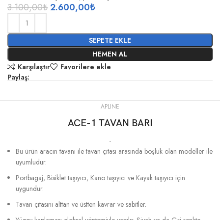
3.100,00
₺
2.600,00
₺
SEPETE EKLE
HEMEN AL
Karşılaştır
Favorilere ekle
Paylaş:
APLINE
ACE-1 TAVAN BARI
-
Bu ürün aracın tavanı ile tavan çıtası arasında boşluk olan modeller ile
uyumludur.
Portbagaj, Bisiklet taşıyıcı, Kano taşıyıcı ve Kayak taşıyıcı için
uygundur.
Tavan çıtasını alttan ve üstten kavrar ve sabitler.
Yüzey kaplaması eloksal yöntemiyle yapılır. Siyah ya da Gri renkte