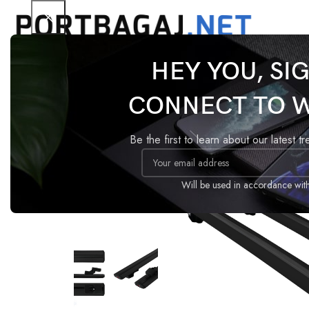
HEY YOU, SI
Ana Sayfa
Tavan Barı
Basic
Citroen C3 Aircros
CONNECT TO 
-18%
Be the first to learn about our latest t
Will be used in accordance wit