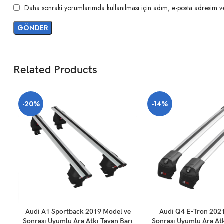
Daha sonraki yorumlarımda kullanılması için adım, e-posta adresim ve 
Related Products
-20%
-14%
SEPETE EKLE
SEPETE EKLE
Audi A1 Sportback 2019 Model ve
Audi Q4 E-Tron 202
Sonrası Uyumlu Ara Atkı Tavan Barı
Sonrası Uyumlu Ara Atk