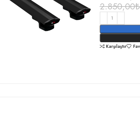
2.850,00
₺
Karşılaştır
Fav