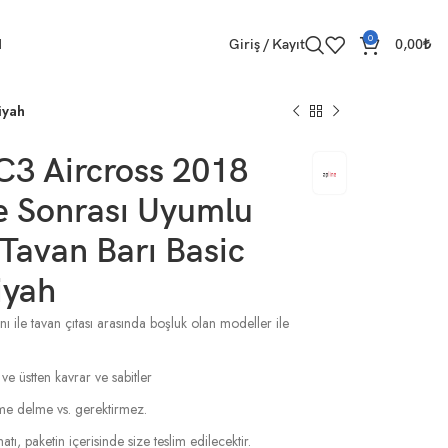
0
M
Giriş / Kayıt
0,00
₺
iyah
C3 Aircross 2018
e Sonrası Uyumlu
 Tavan Barı Basic
iyah
ı ile tavan çıtası arasında boşluk olan modeller ile
 ve üstten kavrar ve sabitler
esme delme vs. gerektirmez.
tı, paketin içerisinde size teslim edilecektir.