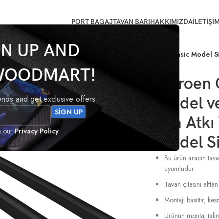
PORT BAGAJ
TAVAN BARI
HAKKIMIZDA
İLETİŞİ
GN UP AND
s 2018 Model ve Sonrası Uyumlu Ara Atkı Tavan Barı Basic Model S
WOODMART!
Citroen 
rends and get exclusive offers
Model v
Ara Atkı
h our
Privacy Policy
Model S
Bu ürün aracın tavan
uyumludur.
Tavan çıtasını alttan
Montajı basittir, k
Ürünün montaj talima