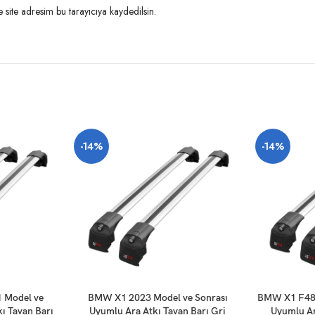
site adresim bu tarayıcıya kaydedilsin.
-14%
-14%
SEPETE EKLE
SEPETE EKLE
1 Model ve
BMW X1 2023 Model ve Sonrası
BMW X1 F48 
ı Tavan Barı
Uyumlu Ara Atkı Tavan Barı Gri
Uyumlu Ar