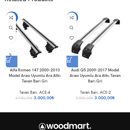
-20%
-14%
Alfa Romeo 147 2000-2010
Audi Q5 2009-2017 Model
A
Model Arası Uyumlu Ara Atkı
Arası Uyumlu Ara Atkı Tavan
U
Tavan Barı Gri
Barı Gri
Tavan Barı
,
ACE-4
Tavan Barı
,
ACE-2
3.000,00
₺
3.000,00
₺
3.750,00
₺
3.500,00
₺