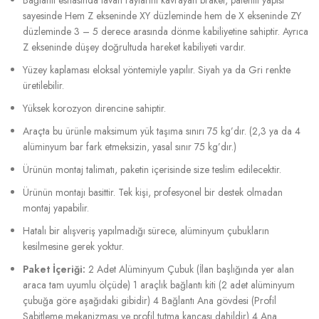
sayesinde Hem Z ekseninde XY düzleminde hem de X ekseninde ZY
düzleminde 3 – 5 derece arasında dönme kabiliyetine sahiptir. Ayrıca
Z ekseninde düşey doğrultuda hareket kabiliyeti vardır.
Yüzey kaplaması eloksal yöntemiyle yapılır. Siyah ya da Gri renkte
üretilebilir.
Yüksek korozyon direncine sahiptir.
Araçta bu ürünle maksimum yük taşıma sınırı 75 kg’dır. (2,3 ya da 4
alüminyum bar fark etmeksizin, yasal sınır 75 kg’dır.)
Ürünün montaj talimatı, paketin içerisinde size teslim edilecektir.
Ürünün montajı basittir. Tek kişi, profesyonel bir destek olmadan
montaj yapabilir.
Hatalı bir alışveriş yapılmadığı sürece, alüminyum çubukların
kesilmesine gerek yoktur.
Paket İçeriği:
2 Adet Alüminyum Çubuk (İlan başlığında yer alan
araca tam uyumlu ölçüde) 1 araçlık bağlantı kiti (2 adet alüminyum
çubuğa göre aşağıdaki gibidir) 4 Bağlantı Ana gövdesi (Profil
Sabitleme mekanizması ve profil tutma kancası dahildir) 4 Ana