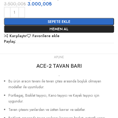
3.500,00
₺
3.000,00
₺
SEPETE EKLE
HEMEN AL
Karşılaştır
Favorilere ekle
Paylaş:
APLINE
ACE-2 TAVAN BARI
-
Bu ürün aracın tavanı ile tavan çıtası arasında boşluk olmayan
modeller ile uyumludur.
Portbagaj, Bisiklet taşıyıcı, Kano taşıyıcı ve Kayak taşıyıcı için
uygundur.
Tavan çıtasını yanlardan ve üstten kavrar ve sabitler.
Bağlantı esnasında tavan raylarını kavrayan braket, patentli yapısı