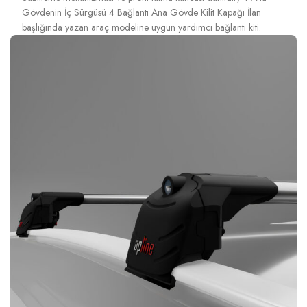
Gövdenin İç Sürgüsü 4 Bağlantı Ana Gövde Kilit Kapağı İlan
başlığında yazan araç modeline uygun yardımcı bağlantı kiti.