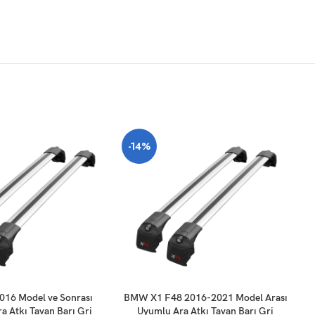
-14%
-
SEPETE EKLE
SE
016 Model ve Sonrası
BMW X1 F48 2016-2021 Model Arası
BM
a Atkı Tavan Barı Gri
Uyumlu Ara Atkı Tavan Barı Gri