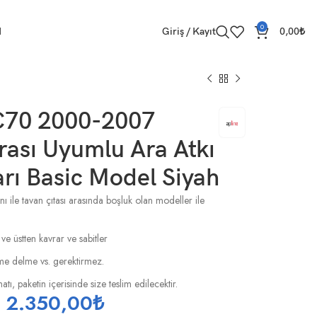
0
M
Giriş / Kayıt
0,00
₺
C70 2000-2007
ası Uyumlu Ara Atkı
rı Basic Model Siyah
ı ile tavan çıtası arasında boşluk olan modeller ile
 ve üstten kavrar ve sabitler
esme delme vs. gerektirmez.
tı, paketin içerisinde size teslim edilecektir.
2.350,00
₺