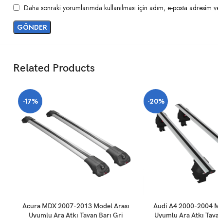
Daha sonraki yorumlarımda kullanılması için adım, e-posta adresim ve 
Related Products
-17%
-20%
SEPETE EKLE
SEPETE EKLE
Acura MDX 2007-2013 Model Arası
Audi A4 2000-2004 M
Uyumlu Ara Atkı Tavan Barı Gri
Uyumlu Ara Atkı Tava