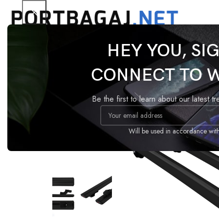
HEY YOU, SI
Ana Sayfa
Tavan Barı
Basic
Volvo XC70 2000-20
CONNECT TO 
-18%
Be the first to learn about our latest t
Will be used in accordance wit