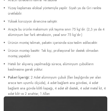
Yüzey kaplaması eloksal yöntemiyle yapılır. Siyah ya da Gri renkte
üretilebilir.
Yüksek korozyon direncine sahiptir.
Araçta bu ürünle maksimum yük taşıma sınırı 75 kg’dır. (2,3 ya da 4
alüminyum bar fark etmeksizin, yasal sınır 75 kg’dır.)
Ürünün montaj talimatı, paketin içerisinde size teslim edilecektir.
Ürünün montajı basittir. Tek kişi, profesyonel bir destek olmadan
montaj yapabilir.
Hatalı bir alışveriş yapılmadığı sürece, alüminyum çubukların
kesilmesine gerek yoktur.
Paket İçeriği:
2 Adet alüminyum çubuk (İlan başlığında yer alan
araca tam uyumlu ölçüde), 4 adet bağlantı ana gövdesi, 4 adet
bağlantı ana gövde kilitli kapağı, 4 adet alt destek, 4 adet metal kit, 4
adet kilit ve 2 anahtar, 1 Allen