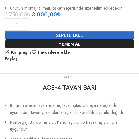
Ürünün montaj talimatı, paketin içerisinde size teslim edilecektir.
3.750,00
₺
3.000,00
₺
SEPETE EKLE
HEMEN AL
Karşılaştır
Favorilere ekle
Paylaş:
APLINE
ACE-4 TAVAN BARI
-
Bu ürün aracın tavanında hiç tavan çıtası olmayan araçlar ile
uyumludur, tavan çıtası olan araçlar ile kesinlikle uyumlu değildir.
Portbagaj, Bisiklet taşıyıcı, Kano taşıyıcı ve Kayak taşıyıcı için
uygundur.
Aracın direklerini kavrar ve sabitler