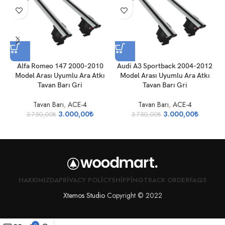
Alfa Romeo 147 2000-2010
Audi A3 Sportback 2004-2012
A
Model Arası Uyumlu Ara Atkı
Model Arası Uyumlu Ara Atkı
U
Tavan Barı Gri
Tavan Barı Gri
Tavan Barı
,
ACE-4
Tavan Barı
,
ACE-4
3.000,00
₺
3.000,00
₺
3.750,00
₺
3.750,00
₺
HAKKIMIZDA
PRIVACY POLICY
SHIPPING
TRACK ORDER
FAQS
Xtemos Studio
Copyright © 2022
0