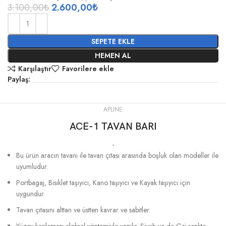
3.100,00
₺
2.600,00
₺
SEPETE EKLE
HEMEN AL
Karşılaştır
Favorilere ekle
Paylaş:
APLINE
ACE-1 TAVAN BARI
-
Bu ürün aracın tavanı ile tavan çıtası arasında boşluk olan modeller ile
uyumludur.
Portbagaj, Bisiklet taşıyıcı, Kano taşıyıcı ve Kayak taşıyıcı için
uygundur.
Tavan çıtasını alttan ve üstten kavrar ve sabitler.
Yüzey kaplaması eloksal yöntemiyle yapılır. Siyah ya da Gri renkte