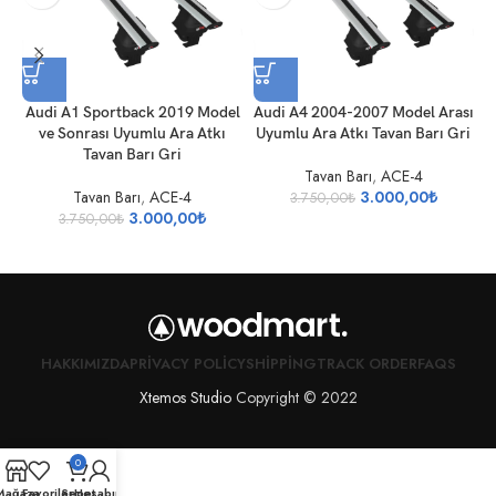
Audi A1 Sportback 2019 Model
Audi A4 2004-2007 Model Arası
A
ve Sonrası Uyumlu Ara Atkı
Uyumlu Ara Atkı Tavan Barı Gri
U
Tavan Barı Gri
Tavan Barı
,
ACE-4
Tavan Barı
,
ACE-4
3.000,00
₺
3.750,00
₺
3.000,00
₺
3.750,00
₺
HAKKIMIZDA
PRIVACY POLICY
SHIPPING
TRACK ORDER
FAQS
Xtemos Studio
Copyright © 2022
0
Mağaza
Favoriler
Sepet
Hesabım