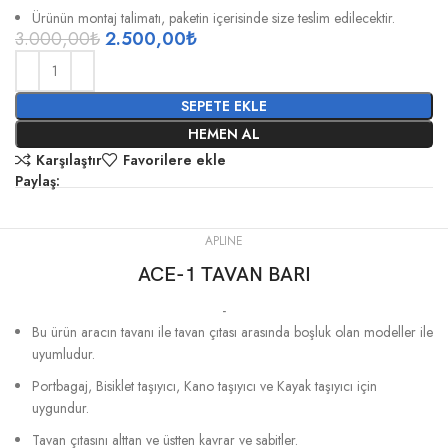
Ürünün montaj talimatı, paketin içerisinde size teslim edilecektir.
3.000,00
₺
2.500,00
₺
SEPETE EKLE
HEMEN AL
Karşılaştır
Favorilere ekle
Paylaş:
APLINE
ACE-1 TAVAN BARI
-
Bu ürün aracın tavanı ile tavan çıtası arasında boşluk olan modeller ile
uyumludur.
Portbagaj, Bisiklet taşıyıcı, Kano taşıyıcı ve Kayak taşıyıcı için
uygundur.
Tavan çıtasını alttan ve üstten kavrar ve sabitler.