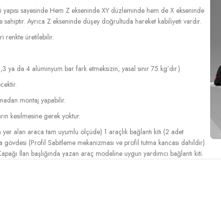
entli yapısı sayesinde Hem Z ekseninde XY düzleminde hem de X ekseninde
ahiptir. Ayrıca Z ekseninde düşey doğrultuda hareket kabiliyeti vardır.
renkte üretilebilir.
,3 ya da 4 alüminyum bar fark etmeksizin, yasal sınır 75 kg’dır.)
cektir.
lmadan montaj yapabilir.
rın kesilmesine gerek yoktur.
er alan araca tam uyumlu ölçüde) 1 araçlık bağlantı kiti (2 adet
gövdesi (Profil Sabitleme mekanizması ve profil tutma kancası dahildir)
pağı İlan başlığında yazan araç modeline uygun yardımcı bağlantı kiti.