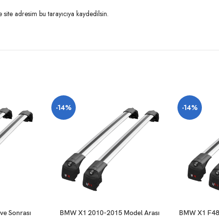
site adresim bu tarayıcıya kaydedilsin.
-14%
-14%
SEPETE EKLE
SEPETE EKLE
ve Sonrası
BMW X1 2010-2015 Model Arası
BMW X1 F48 