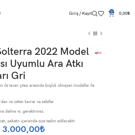
0
M
Giriş / Kayıt
0,00
₺
Solterra 2022 Model
sı Uyumlu Ara Atkı
rı Gri
nı ile tavan çıtası arasında boşluk olmayan modeller ile
rdan ve üstten kavrar ve sabitler
esme delme vs. gerektirmez.
tı, paketin içerisinde size teslim edilecektir.
3.000,00
₺