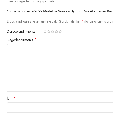
Henüz değerlendirme yapılmadı.
“Subaru Solterra 2022 Model ve Sonrası Uyumlu Ara Atkı Tavan Barı G
*
E-posta adresiniz yayınlanmayacak.
Gerekli alanlar
ile işaretlenmişlerdi
*
Derecelendirmeniz
*
Değerlendirmeniz
*
İsim