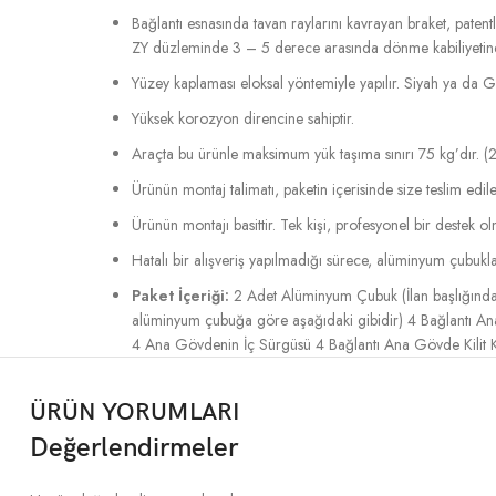
Bağlantı esnasında tavan raylarını kavrayan braket, pat
ZY düzleminde 3 – 5 derece arasında dönme kabiliyetine s
Yüzey kaplaması eloksal yöntemiyle yapılır. Siyah ya da Gri 
Yüksek korozyon direncine sahiptir.
Araçta bu ürünle maksimum yük taşıma sınırı 75 kg’dır. (2
Ürünün montaj talimatı, paketin içerisinde size teslim edile
Ürünün montajı basittir. Tek kişi, profesyonel bir destek o
Hatalı bir alışveriş yapılmadığı sürece, alüminyum çubukla
Paket İçeriği:
2 Adet Alüminyum Çubuk (İlan başlığında y
alüminyum çubuğa göre aşağıdaki gibidir) 4 Bağlantı Ana 
4 Ana Gövdenin İç Sürgüsü 4 Bağlantı Ana Gövde Kilit Ka
ÜRÜN YORUMLARI
Değerlendirmeler