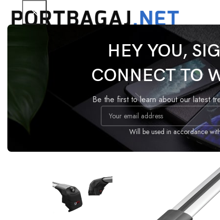
HEY YOU, SI
Ana Sayfa
Tavan Barı
ACE-2
Subaru Solterra 2
CONNECT TO 
-14%
Be the first to learn about our latest t
Will be used in accordance wit