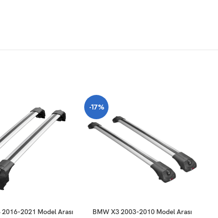
-17%
-
SEPETE EKLE
SE
2016-2021 Model Arası
BMW X3 2003-2010 Model Arası