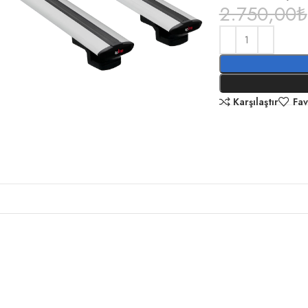
2.750,00
₺
Karşılaştır
Fav