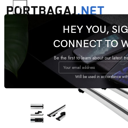
HEY YOU, SI
Ana Sayfa
Tavan Barı
Basic
Skoda Superb Stati
CONNECT TO 
-18%
Be the first to learn about our latest t
Will be used in accordance wit