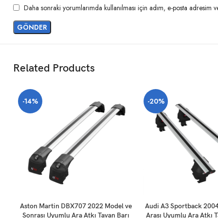
Daha sonraki yorumlarımda kullanılması için adım, e-posta adresim ve 
Related Products
-14%
-20%
SEPETE EKLE
SEPETE EKLE
Aston Martin DBX707 2022 Model ve
Audi A3 Sportback 200
Sonrası Uyumlu Ara Atkı Tavan Barı
Arası Uyumlu Ara Atkı T