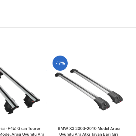
-17%
SEPETE EKLE
SE
isi (F46) Gran Tourer
BMW X3 2003-2010 Model Arası
odel Arası Uyumlu Ara
Uyumlu Ara Atkı Tavan Barı Gri