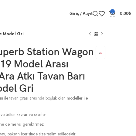
0
M
Giriş / Kayıt
0,00
₺
c Model Gri
uperb Station Wagon
19 Model Arası
ra Atkı Tavan Barı
del Gri
ı ile tavan çıtası arasında boşluk olan modeller ile
 ve üstten kavrar ve sabitler
esme delme vs. gerektirmez.
tı, paketin içerisinde size teslim edilecektir.