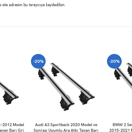
site adresim bu tarayıcıya kaydedilsin.
-20%
-20%
SEPETE EKLE
SEPETE EKLE
4-2012 Model
Audi A3 Sportback 2020 Model ve
BMW 2 Ser
avan Barı Gri
Sonrası Uyumlu Ara Atkı Tavan Barı
2015-2021 M