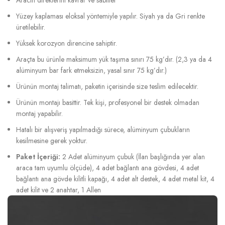
Yüzey kaplaması eloksal yöntemiyle yapılır. Siyah ya da Gri renkte
üretilebilir.
Yüksek korozyon direncine sahiptir.
Araçta bu ürünle maksimum yük taşıma sınırı 75 kg’dır. (2,3 ya da 4
alüminyum bar fark etmeksizin, yasal sınır 75 kg’dır.)
Ürünün montaj talimatı, paketin içerisinde size teslim edilecektir.
Ürünün montajı basittir. Tek kişi, profesyonel bir destek olmadan
montaj yapabilir.
Hatalı bir alışveriş yapılmadığı sürece, alüminyum çubukların
kesilmesine gerek yoktur.
Paket İçeriği:
2 Adet alüminyum çubuk (İlan başlığında yer alan
araca tam uyumlu ölçüde), 4 adet bağlantı ana gövdesi, 4 adet
bağlantı ana gövde kilitli kapağı, 4 adet alt destek, 4 adet metal kit, 4
adet kilit ve 2 anahtar, 1 Allen