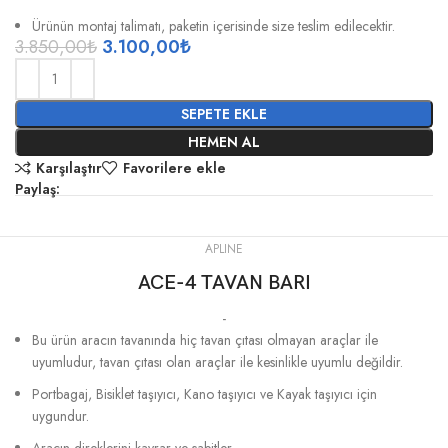
Ürünün montaj talimatı, paketin içerisinde size teslim edilecektir.
3.850,00
₺
3.100,00
₺
SEPETE EKLE
HEMEN AL
Karşılaştır
Favorilere ekle
Paylaş:
APLINE
ACE-4 TAVAN BARI
-
Bu ürün aracın tavanında hiç tavan çıtası olmayan araçlar ile
uyumludur, tavan çıtası olan araçlar ile kesinlikle uyumlu değildir.
Portbagaj, Bisiklet taşıyıcı, Kano taşıyıcı ve Kayak taşıyıcı için
uygundur.
Aracın direklerini kavrar ve sabitler