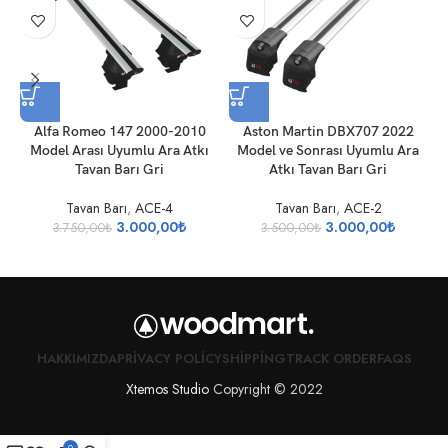
Alfa Romeo 147 2000-2010
Aston Martin DBX707 2022
A
Model Arası Uyumlu Ara Atkı
Model ve Sonrası Uyumlu Ara
Tavan Barı Gri
Atkı Tavan Barı Gri
Tavan Barı
,
ACE-4
Tavan Barı
,
ACE-2
3.000,00
₺
3.000,00
₺
3.750,00
₺
3.500,00
₺
HAKKIMIZDA
PRIVACY POLICY
SHIPPING
TRACK ORDER
FAQS
Xtemos Studio
Copyright © 2022
0