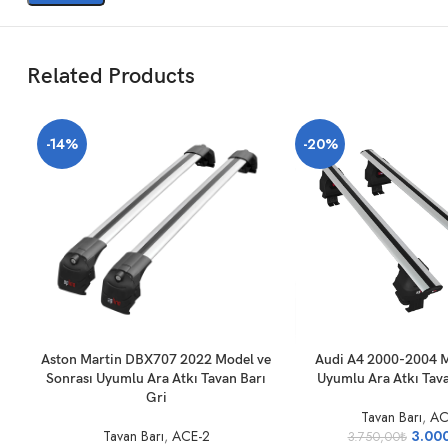
Related Products
-14%
-20%
SEPETE EKLE
SEPETE EKLE
Aston Martin DBX707 2022 Model ve
Audi A4 2000-2004 M
Sonrası Uyumlu Ara Atkı Tavan Barı
Uyumlu Ara Atkı Tava
Gri
Tavan Barı
,
AC
Tavan Barı
,
ACE-2
3.00
3.750,00
₺