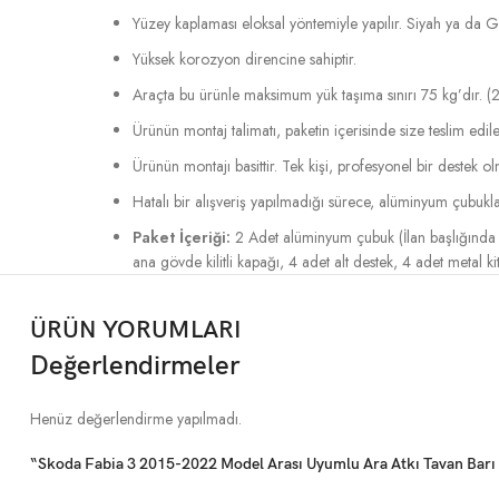
Yüzey kaplaması eloksal yöntemiyle yapılır. Siyah ya da Gri 
Yüksek korozyon direncine sahiptir.
Araçta bu ürünle maksimum yük taşıma sınırı 75 kg’dır. (2
Ürünün montaj talimatı, paketin içerisinde size teslim edile
Ürünün montajı basittir. Tek kişi, profesyonel bir destek o
Hatalı bir alışveriş yapılmadığı sürece, alüminyum çubukla
Paket İçeriği:
2 Adet alüminyum çubuk (İlan başlığında 
ana gövde kilitli kapağı, 4 adet alt destek, 4 adet metal kit
ÜRÜN YORUMLARI
Değerlendirmeler
Henüz değerlendirme yapılmadı.
“Skoda Fabia 3 2015-2022 Model Arası Uyumlu Ara Atkı Tavan Barı Gr