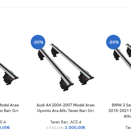
-20%
-20%
SEPETE EKLE
SEPETE EKLE
odel Arası
Audi A4 2004-2007 Model Arası
BMW 2 Ser
n Barı Gri
Uyumlu Ara Atkı Tavan Barı Gri
2015-2021 M
Atkı
E-4
Tavan Barı
,
ACE-4
0,00
₺
3.000,00
₺
Tav
3.750,00
₺