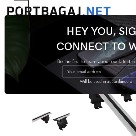
HEY YOU, SI
Ana Sayfa
Tavan Barı
ACE-4
Skoda Fabia 3 201
CONNECT TO 
-20%
Be the first to learn about our latest t
Will be used in accordance wit