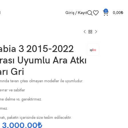
0
M
Giriş / Kayıt
0,00
₺
abia 3 2015-2022
ası Uyumlu Ara Atkı
rı Gri
nında tavan çıtası olmayan modeller ile uyumludur.
avrar ve sabitler
esme delme vs. gerektirmez.
rmez.
tı, paketin içerisinde size teslim edilecektir.
3.000,00
₺