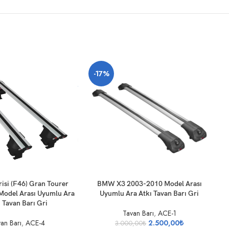
-17%
SEPETE EKLE
SE
isi (F46) Gran Tourer
BMW X3 2003-2010 Model Arası
odel Arası Uyumlu Ara
Uyumlu Ara Atkı Tavan Barı Gri
 Tavan Barı Gri
Tavan Barı
,
ACE-1
an Barı
,
ACE-4
2.500,00
₺
3.000,00
₺