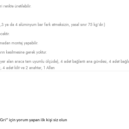
renkte üretilebilir.
,3 ya da 4 alüminyum bar fark etmeksizin, yasal sınır 75 kg’dır.)
cektir.
lmadan montaj yapabilir.
rın kesilmesine gerek yoktur.
yer alan araca tam uyumlu ölçüde), 4 adet bağlantı ana gövdesi, 4 adet bağla
, 4 adet kilit ve 2 anahtar, 1 Allen
i” için yorum yapan ilk kişi siz olun