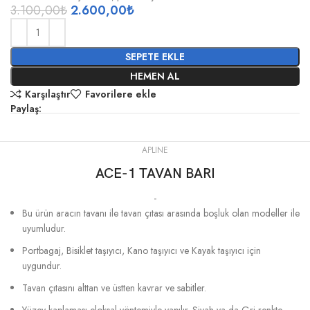
3.100,00
₺
2.600,00
₺
SEPETE EKLE
HEMEN AL
Karşılaştır
Favorilere ekle
Paylaş:
APLINE
ACE-1 TAVAN BARI
-
Bu ürün aracın tavanı ile tavan çıtası arasında boşluk olan modeller ile
uyumludur.
Portbagaj, Bisiklet taşıyıcı, Kano taşıyıcı ve Kayak taşıyıcı için
uygundur.
Tavan çıtasını alttan ve üstten kavrar ve sabitler.
Yüzey kaplaması eloksal yöntemiyle yapılır. Siyah ya da Gri renkte