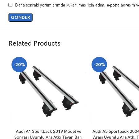
Daha sonraki yorumlarımda kullanılması için adım, e-posta adresim ve 
Related Products
-20%
-20%
SEPETE EKLE
SEPETE EKLE
Audi A1 Sportback 2019 Model ve
Audi A3 Sportback 200
Sonrası Uyumlu Ara Atkı Tavan Barı
Arası Uyumlu Ara Atkı T