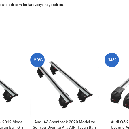
site adresim bu tarayıcıya kaydedilsin.
-20%
-14%
SEPETE EKLE
SEPETE EKLE
4-2012 Model
Audi A3 Sportback 2020 Model ve
Audi Q5 2
avan Barı Gri
Sonrası Uyumlu Ara Atkı Tavan Barı
Uyumlu Ar