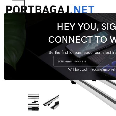
HEY YOU, SI
Ana Sayfa
Tavan Barı
Basic
Peugeot Rifter 201
CONNECT TO 
-18%
Be the first to learn about our latest t
Will be used in accordance wit