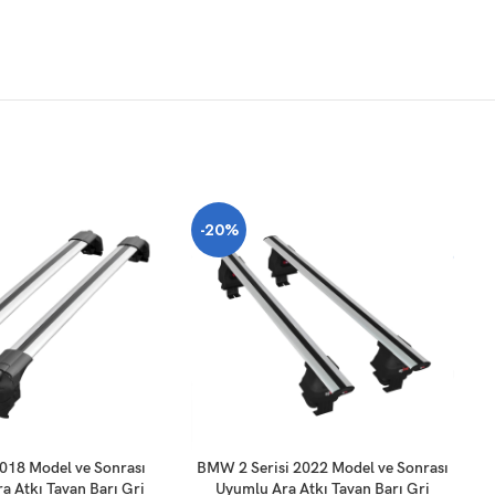
-20%
-
SEPETE EKLE
SE
018 Model ve Sonrası
BMW 2 Serisi 2022 Model ve Sonrası
a Atkı Tavan Barı Gri
Uyumlu Ara Atkı Tavan Barı Gri