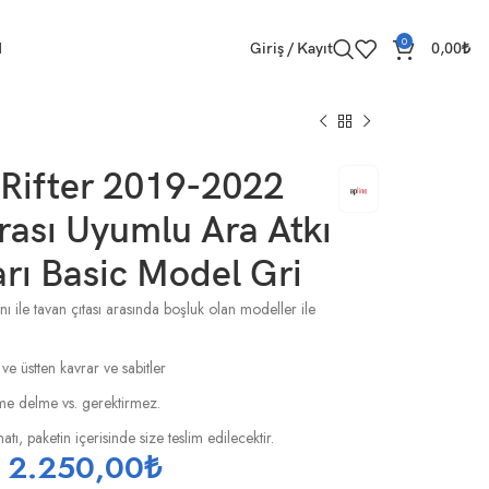
0
M
Giriş / Kayıt
0,00
₺
 Rifter 2019-2022
ası Uyumlu Ara Atkı
rı Basic Model Gri
ı ile tavan çıtası arasında boşluk olan modeller ile
 ve üstten kavrar ve sabitler
esme delme vs. gerektirmez.
tı, paketin içerisinde size teslim edilecektir.
2.250,00
₺