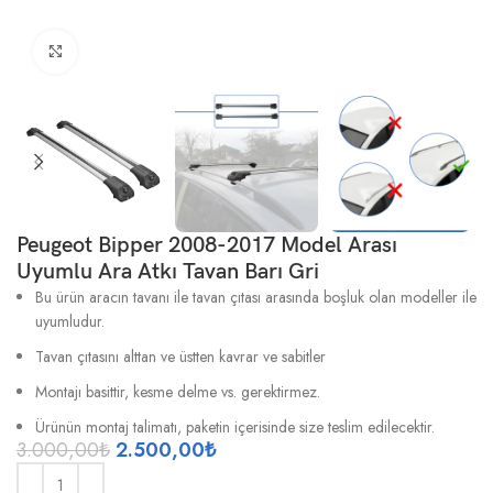
Büyütmek için tıklayın
Peugeot Bipper 2008-2017 Model Arası
Uyumlu Ara Atkı Tavan Barı Gri
Bu ürün aracın tavanı ile tavan çıtası arasında boşluk olan modeller ile
uyumludur.
Tavan çıtasını alttan ve üstten kavrar ve sabitler
Montajı basittir, kesme delme vs. gerektirmez.
Ürünün montaj talimatı, paketin içerisinde size teslim edilecektir.
3.000,00
₺
2.500,00
₺