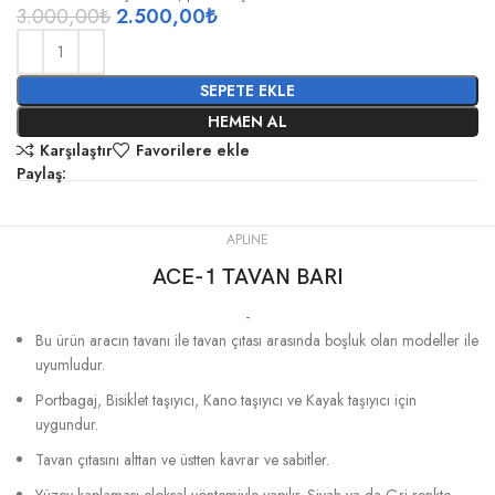
3.000,00
₺
2.500,00
₺
SEPETE EKLE
HEMEN AL
Karşılaştır
Favorilere ekle
Paylaş:
APLINE
ACE-1 TAVAN BARI
-
Bu ürün aracın tavanı ile tavan çıtası arasında boşluk olan modeller ile
uyumludur.
Portbagaj, Bisiklet taşıyıcı, Kano taşıyıcı ve Kayak taşıyıcı için
uygundur.
Tavan çıtasını alttan ve üstten kavrar ve sabitler.
Yüzey kaplaması eloksal yöntemiyle yapılır. Siyah ya da Gri renkte