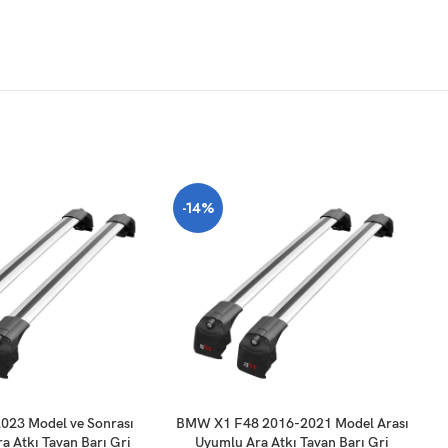
-14%
-
SEPETE EKLE
SE
23 Model ve Sonrası
BMW X1 F48 2016-2021 Model Arası
BM
a Atkı Tavan Barı Gri
Uyumlu Ara Atkı Tavan Barı Gri