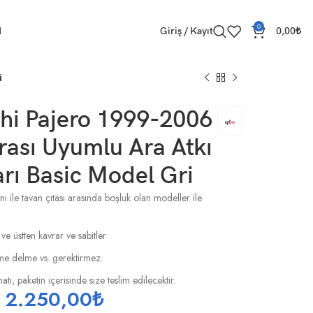
0
M
Giriş / Kayıt
0,00
₺
i
hi Pajero 1999-2006
ası Uyumlu Ara Atkı
rı Basic Model Gri
ı ile tavan çıtası arasında boşluk olan modeller ile
 ve üstten kavrar ve sabitler
esme delme vs. gerektirmez.
tı, paketin içerisinde size teslim edilecektir.
2.250,00
₺