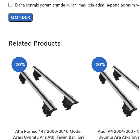
Daha sonraki yorumlarımda kullanılması için adım, e-posta adresim ve 
Related Products
-20%
-20%
SEPETE EKLE
SEPETE EKLE
Alfa Romeo 147 2000-2010 Model
Audi A4 2004-2007 M
Arası Uyumlu Ara Atkı Tavan Barı Gri
Uyumlu Ara Atkı Tava