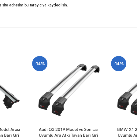
site adresim bu tarayıcıya kaydedilsin.
-14%
-14%
SEPETE EKLE
SEPETE EKLE
odel Arası
Audi Q3 2019 Model ve Sonrası
BMW X1 20
n Barı Gri
Uyumlu Ara Atkı Tavan Barı Gri
Uyumlu Ar