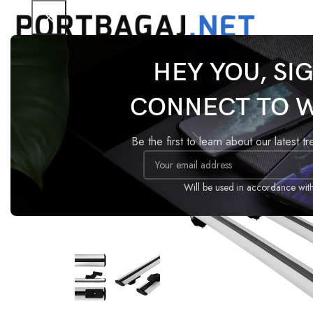
HEY YOU, SI
Ana Sayfa
Tavan Barı
Basic
Mitsubishi Pajero 
CONNECT TO 
-18%
Be the first to learn about our latest t
Will be used in accordance wit