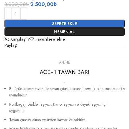
3.000,00
₺
2.500,00
₺
SEPETE EKLE
HEMEN AL
Karşılaştır
Favorilere ekle
Paylaş:
APLINE
ACE-1 TAVAN BARI
-
Bu ürün aracın tavanı ile tavan çıtası arasında boşluk olan modeller ile
uyumludur.
Portbagaj, Bisiklet taşıyıcı, Kano taşıyıcı ve Kayak taşıyıcı için
uygundur.
Tavan çıtasını alttan ve üstten kavrar ve sabitler.
Yüzey kaplaması eloksal yöntemiyle yapılır. Siyah ya da Gri renkte