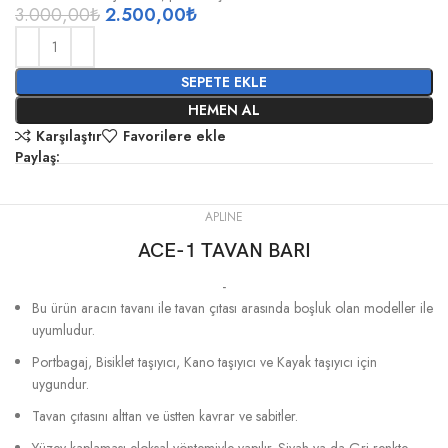
3.000,00
₺
2.500,00
₺
SEPETE EKLE
HEMEN AL
Karşılaştır
Favorilere ekle
Paylaş:
APLINE
ACE-1 TAVAN BARI
-
Bu ürün aracın tavanı ile tavan çıtası arasında boşluk olan modeller ile
uyumludur.
Portbagaj, Bisiklet taşıyıcı, Kano taşıyıcı ve Kayak taşıyıcı için
uygundur.
Tavan çıtasını alttan ve üstten kavrar ve sabitler.
Yüzey kaplaması eloksal yöntemiyle yapılır. Siyah ya da Gri renkte