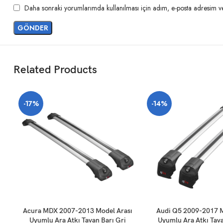
Daha sonraki yorumlarımda kullanılması için adım, e-posta adresim ve 
Related Products
-17%
-14%
SEPETE EKLE
SEPETE EKLE
Acura MDX 2007-2013 Model Arası
Audi Q5 2009-2017 M
Uyumlu Ara Atkı Tavan Barı Gri
Uyumlu Ara Atkı Tava