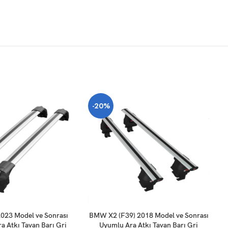
-20%
SEPETE EKLE
SE
23 Model ve Sonrası
BMW X2 (F39) 2018 Model ve Sonrası
a Atkı Tavan Barı Gri
Uyumlu Ara Atkı Tavan Barı Gri