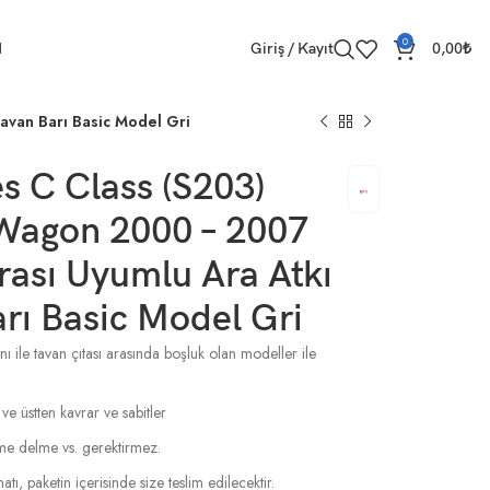
0
M
Giriş / Kayıt
0,00
₺
avan Barı Basic Model Gri
 C Class (S203)
 Wagon 2000 – 2007
ası Uyumlu Ara Atkı
rı Basic Model Gri
ı ile tavan çıtası arasında boşluk olan modeller ile
 ve üstten kavrar ve sabitler
esme delme vs. gerektirmez.
tı, paketin içerisinde size teslim edilecektir.