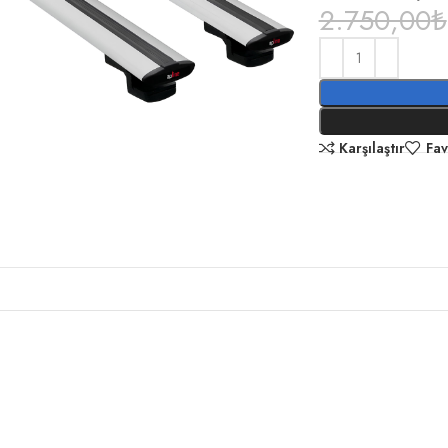
2.750,00
₺
Karşılaştır
Fav