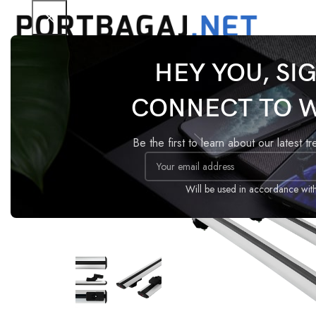
HEY YOU, SI
Ana Sayfa
Tavan Barı
Basic
Mercedes C Class 
CONNECT TO 
-18%
Be the first to learn about our latest t
Will be used in accordance wit