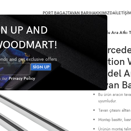
PORT BAGAJ
TAVAN BARI
HAKKIMIZDA
İLETİŞİ
GN UP AND
(S203) Station Wagon 2000 – 2007 Model Arası Uyumlu Ara Atkı T
WOODMART!
Mercedes
rends and get exclusive offers
Station
Model Ar
h our
Privacy Policy
Tavan Ba
Bu ürün aracın tavan
uyumludur.
Tavan çıtasını alttan
Montajı basittir, k
Ürünün montaj talima