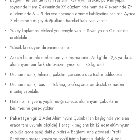
sayesinde Hem Z ekseninde XY düzleminde hem de X ekseninde ZY
düzleminde 3 – 5 derece arasında dönme kabiliyetine sahiptir. Ayrıca
Z ekseninde düşey doğrultuda hareket kabiliyeti vardır.
Yüzey kaplaması eloksal yöntemiyle yapılır. Siyah ya da Gri renkte
üretilebilir.
Yüksek korozyon direncine sahiptir.
Araçta bu ürünle maksimum yük taşıma sınırı 75 kg’dır. (2,3 ya da 4
alüminyum bar fark etmeksizin, yasal sınır 75 kg’dır.)
Ürünün montaj talimatı, paketin içerisinde size teslim edilecektir.
Ürünün montajı basittir. Tek kişi, profesyonel bir destek olmadan
montaj yapabilir.
Hatalı bir alışveriş yapılmadığı sürece, alüminyum çubukların
kesilmesine gerek yoktur.
Paket İçeriği:
2 Adet Alüminyum Çubuk (İlan başlığında yer alan
araca tam uyumlu ölçüde) 1 araçlık bağlantı kiti (2 adet alüminyum
çubuğa göre aşağıdaki gibidir) 4 Bağlantı Ana gövdesi (Profil
Sabitleme mekanizması ve profil tutma kancası dahildir) 4 Ana