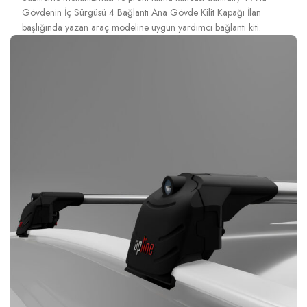
Gövdenin İç Sürgüsü 4 Bağlantı Ana Gövde Kilit Kapağı İlan
başlığında yazan araç modeline uygun yardımcı bağlantı kiti.