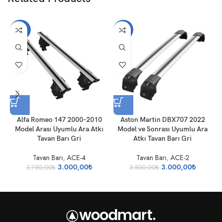
-20%
-14%
Alfa Romeo 147 2000-2010
Aston Martin DBX707 2022
Model Arası Uyumlu Ara Atkı
Model ve Sonrası Uyumlu Ara
Tavan Barı Gri
Atkı Tavan Barı Gri
U
Tavan Barı
,
ACE-4
Tavan Barı
,
ACE-2
3.000,00
₺
3.000,00
₺
3.750,00
₺
3.500,00
₺