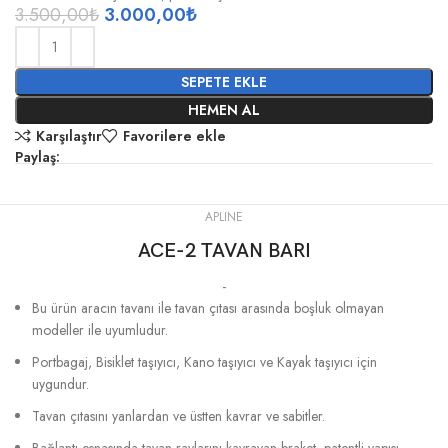
3.500,00
₺
3.000,00
₺
SEPETE EKLE
HEMEN AL
Karşılaştır
Favorilere ekle
Paylaş:
APLINE
ACE-2 TAVAN BARI
-
Bu ürün aracın tavanı ile tavan çıtası arasında boşluk olmayan
modeller ile uyumludur.
Portbagaj, Bisiklet taşıyıcı, Kano taşıyıcı ve Kayak taşıyıcı için
uygundur.
Tavan çıtasını yanlardan ve üstten kavrar ve sabitler.
Bağlantı esnasında tavan raylarını kavrayan braket, patentli yapısı