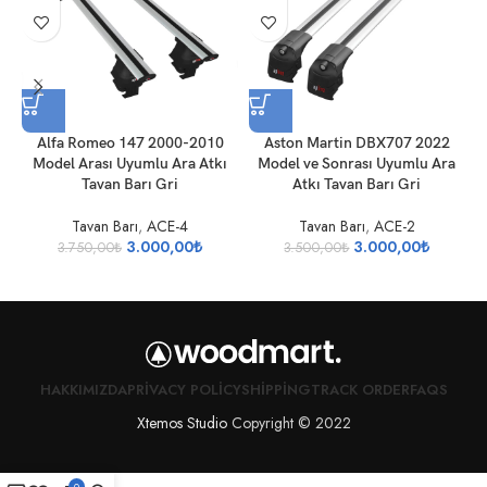
Alfa Romeo 147 2000-2010
Aston Martin DBX707 2022
A
Model Arası Uyumlu Ara Atkı
Model ve Sonrası Uyumlu Ara
U
Tavan Barı Gri
Atkı Tavan Barı Gri
Tavan Barı
,
ACE-4
Tavan Barı
,
ACE-2
3.000,00
₺
3.000,00
₺
3.750,00
₺
3.500,00
₺
HAKKIMIZDA
PRIVACY POLICY
SHIPPING
TRACK ORDER
FAQS
Xtemos Studio
Copyright © 2022
0