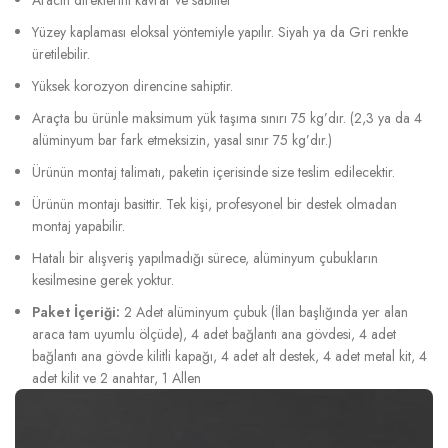
Yüzey kaplaması eloksal yöntemiyle yapılır. Siyah ya da Gri renkte
üretilebilir.
Yüksek korozyon direncine sahiptir.
Araçta bu ürünle maksimum yük taşıma sınırı 75 kg’dır. (2,3 ya da 4
alüminyum bar fark etmeksizin, yasal sınır 75 kg’dır.)
Ürünün montaj talimatı, paketin içerisinde size teslim edilecektir.
Ürünün montajı basittir. Tek kişi, profesyonel bir destek olmadan
montaj yapabilir.
Hatalı bir alışveriş yapılmadığı sürece, alüminyum çubukların
kesilmesine gerek yoktur.
Paket İçeriği:
2 Adet alüminyum çubuk (İlan başlığında yer alan
araca tam uyumlu ölçüde), 4 adet bağlantı ana gövdesi, 4 adet
bağlantı ana gövde kilitli kapağı, 4 adet alt destek, 4 adet metal kit, 4
adet kilit ve 2 anahtar, 1 Allen