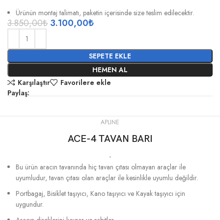
Ürünün montaj talimatı, paketin içerisinde size teslim edilecektir.
3.850,00
₺
3.100,00
₺
SEPETE EKLE
HEMEN AL
Karşılaştır
Favorilere ekle
Paylaş:
APLINE
ACE-4 TAVAN BARI
-
Bu ürün aracın tavanında hiç tavan çıtası olmayan araçlar ile
uyumludur, tavan çıtası olan araçlar ile kesinlikle uyumlu değildir.
Portbagaj, Bisiklet taşıyıcı, Kano taşıyıcı ve Kayak taşıyıcı için
uygundur.
Aracın direklerini kavrar ve sabitler