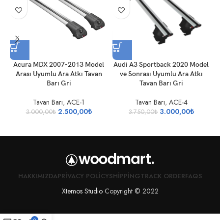
Acura MDX 2007-2013 Model
Audi A3 Sportback 2020 Model
A
Arası Uyumlu Ara Atkı Tavan
ve Sonrası Uyumlu Ara Atkı
U
Barı Gri
Tavan Barı Gri
Tavan Barı
,
ACE-1
Tavan Barı
,
ACE-4
2.500,00
₺
3.000,00
₺
3.000,00
₺
3.750,00
₺
HAKKIMIZDA
PRIVACY POLICY
SHIPPING
TRACK ORDER
FAQS
Xtemos Studio
Copyright © 2022
0