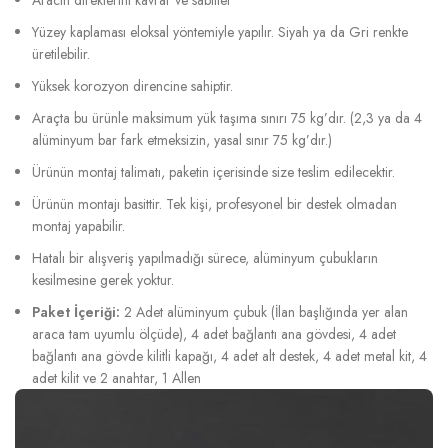
Yüzey kaplaması eloksal yöntemiyle yapılır. Siyah ya da Gri renkte
üretilebilir.
Yüksek korozyon direncine sahiptir.
Araçta bu ürünle maksimum yük taşıma sınırı 75 kg’dır. (2,3 ya da 4
alüminyum bar fark etmeksizin, yasal sınır 75 kg’dır.)
Ürünün montaj talimatı, paketin içerisinde size teslim edilecektir.
Ürünün montajı basittir. Tek kişi, profesyonel bir destek olmadan
montaj yapabilir.
Hatalı bir alışveriş yapılmadığı sürece, alüminyum çubukların
kesilmesine gerek yoktur.
Paket İçeriği:
2 Adet alüminyum çubuk (İlan başlığında yer alan
araca tam uyumlu ölçüde), 4 adet bağlantı ana gövdesi, 4 adet
bağlantı ana gövde kilitli kapağı, 4 adet alt destek, 4 adet metal kit, 4
adet kilit ve 2 anahtar, 1 Allen