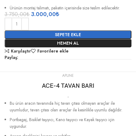
Ürünün montaj talimatı, paketin içerisinde size teslim edilecektir.
3.750,00
₺
3.000,00
₺
SEPETE EKLE
HEMEN AL
Karşılaştır
Favorilere ekle
Paylaş:
APLINE
ACE-4 TAVAN BARI
-
Bu ürün aracın tavanında hiç tavan çıtası olmayan araçlar ile
uyumludur, tavan çıtası olan araçlar ile kesinlikle uyumlu değildir.
Portbagaj, Bisiklet taşıyıcı, Kano taşıyıcı ve Kayak taşıyıcı için
uygundur.
Aracın direklerini kavrar ve sabitler