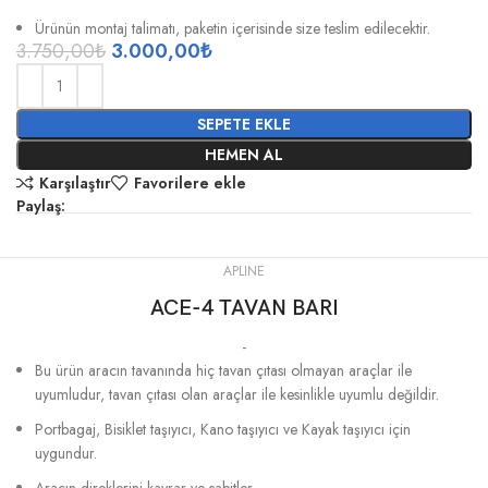
Ürünün montaj talimatı, paketin içerisinde size teslim edilecektir.
3.750,00
₺
3.000,00
₺
SEPETE EKLE
HEMEN AL
Karşılaştır
Favorilere ekle
Paylaş:
APLINE
ACE-4 TAVAN BARI
-
Bu ürün aracın tavanında hiç tavan çıtası olmayan araçlar ile
uyumludur, tavan çıtası olan araçlar ile kesinlikle uyumlu değildir.
Portbagaj, Bisiklet taşıyıcı, Kano taşıyıcı ve Kayak taşıyıcı için
uygundur.
Aracın direklerini kavrar ve sabitler