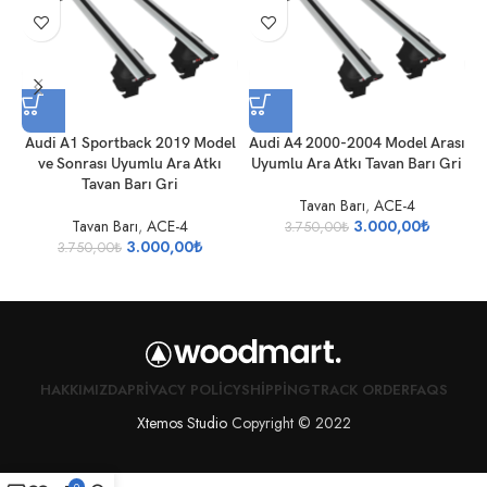
Audi A1 Sportback 2019 Model
Audi A4 2000-2004 Model Arası
ve Sonrası Uyumlu Ara Atkı
Uyumlu Ara Atkı Tavan Barı Gri
Tavan Barı Gri
Tavan Barı
,
ACE-4
Tavan Barı
,
ACE-4
3.000,00
₺
3.750,00
₺
3.000,00
₺
3.750,00
₺
HAKKIMIZDA
PRIVACY POLICY
SHIPPING
TRACK ORDER
FAQS
Xtemos Studio
Copyright © 2022
0