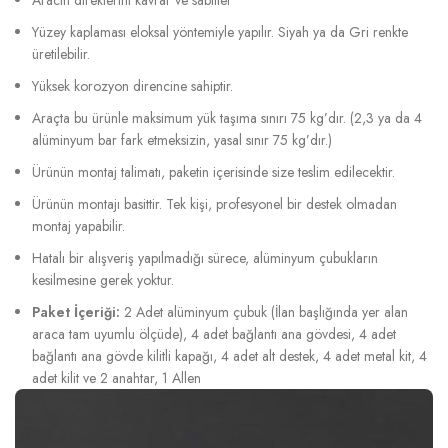
Yüzey kaplaması eloksal yöntemiyle yapılır. Siyah ya da Gri renkte
üretilebilir.
Yüksek korozyon direncine sahiptir.
Araçta bu ürünle maksimum yük taşıma sınırı 75 kg’dır. (2,3 ya da 4
alüminyum bar fark etmeksizin, yasal sınır 75 kg’dır.)
Ürünün montaj talimatı, paketin içerisinde size teslim edilecektir.
Ürünün montajı basittir. Tek kişi, profesyonel bir destek olmadan
montaj yapabilir.
Hatalı bir alışveriş yapılmadığı sürece, alüminyum çubukların
kesilmesine gerek yoktur.
Paket İçeriği:
2 Adet alüminyum çubuk (İlan başlığında yer alan
araca tam uyumlu ölçüde), 4 adet bağlantı ana gövdesi, 4 adet
bağlantı ana gövde kilitli kapağı, 4 adet alt destek, 4 adet metal kit, 4
adet kilit ve 2 anahtar, 1 Allen