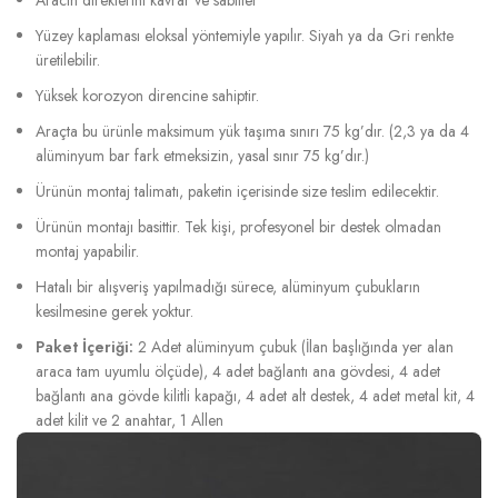
Yüzey kaplaması eloksal yöntemiyle yapılır. Siyah ya da Gri renkte
üretilebilir.
Yüksek korozyon direncine sahiptir.
Araçta bu ürünle maksimum yük taşıma sınırı 75 kg’dır. (2,3 ya da 4
alüminyum bar fark etmeksizin, yasal sınır 75 kg’dır.)
Ürünün montaj talimatı, paketin içerisinde size teslim edilecektir.
Ürünün montajı basittir. Tek kişi, profesyonel bir destek olmadan
montaj yapabilir.
Hatalı bir alışveriş yapılmadığı sürece, alüminyum çubukların
kesilmesine gerek yoktur.
Paket İçeriği:
2 Adet alüminyum çubuk (İlan başlığında yer alan
araca tam uyumlu ölçüde), 4 adet bağlantı ana gövdesi, 4 adet
bağlantı ana gövde kilitli kapağı, 4 adet alt destek, 4 adet metal kit, 4
adet kilit ve 2 anahtar, 1 Allen