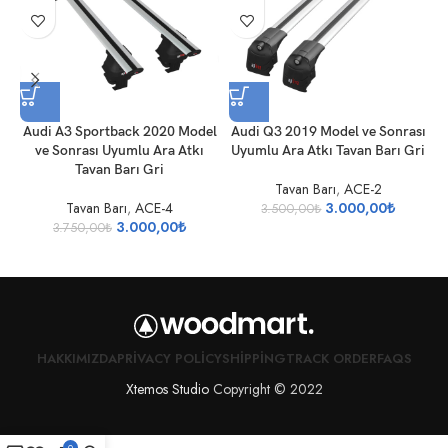
Audi A3 Sportback 2020 Model
Audi Q3 2019 Model ve Sonrası
ve Sonrası Uyumlu Ara Atkı
Uyumlu Ara Atkı Tavan Barı Gri
Tavan Barı Gri
Tavan Barı
,
ACE-2
Tavan Barı
,
ACE-4
3.000,00
₺
3.500,00
₺
3.000,00
₺
3.750,00
₺
HAKKIMIZDA
PRIVACY POLICY
SHIPPING
TRACK ORDER
FAQS
Xtemos Studio
Copyright © 2022
0