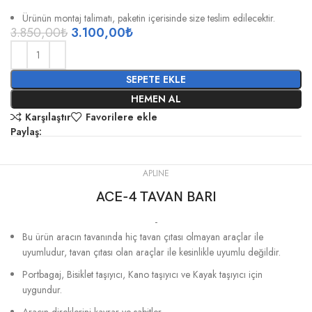
Ürünün montaj talimatı, paketin içerisinde size teslim edilecektir.
3.850,00
₺
3.100,00
₺
SEPETE EKLE
HEMEN AL
Karşılaştır
Favorilere ekle
Paylaş:
APLINE
ACE-4 TAVAN BARI
-
Bu ürün aracın tavanında hiç tavan çıtası olmayan araçlar ile
uyumludur, tavan çıtası olan araçlar ile kesinlikle uyumlu değildir.
Portbagaj, Bisiklet taşıyıcı, Kano taşıyıcı ve Kayak taşıyıcı için
uygundur.
Aracın direklerini kavrar ve sabitler