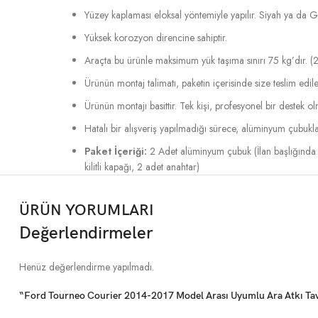
Yüzey kaplaması eloksal yöntemiyle yapılır. Siyah ya da Gri 
Yüksek korozyon direncine sahiptir.
Araçta bu ürünle maksimum yük taşıma sınırı 75 kg’dır. (2
Ürünün montaj talimatı, paketin içerisinde size teslim edile
Ürünün montajı basittir. Tek kişi, profesyonel bir destek o
Hatalı bir alışveriş yapılmadığı sürece, alüminyum çubukla
Paket İçeriği:
2 Adet alüminyum çubuk (İlan başlığında 
kilitli kapağı, 2 adet anahtar)
ÜRÜN YORUMLARI
Değerlendirmeler
Henüz değerlendirme yapılmadı.
“Ford Tourneo Courier 2014-2017 Model Arası Uyumlu Ara Atkı Tavan