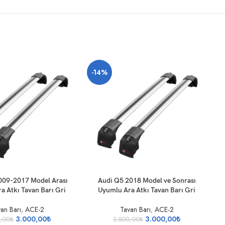
-14%
SEPETE EKLE
SE
009-2017 Model Arası
Audi Q5 2018 Model ve Sonrası
a Atkı Tavan Barı Gri
Uyumlu Ara Atkı Tavan Barı Gri
an Barı
,
ACE-2
Tavan Barı
,
ACE-2
3.000,00
₺
3.000,00
₺
0,00
₺
3.500,00
₺