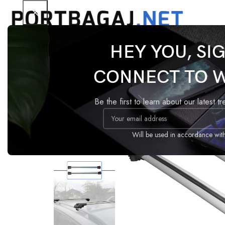
HEY YOU, SI
Ana Sayfa
Tavan Barı
ACE-1
Ford Tourneo Cour
CONNECT TO 
-17%
Be the first to learn about our latest t
Will be used in accordance wit