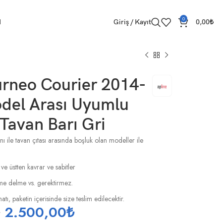
0
M
Giriş / Kayıt
0,00
₺
urneo Courier 2014-
del Arası Uyumlu
 Tavan Barı Gri
ı ile tavan çıtası arasında boşluk olan modeller ile
 ve üstten kavrar ve sabitler
esme delme vs. gerektirmez.
tı, paketin içerisinde size teslim edilecektir.
₺
2.500,00
₺