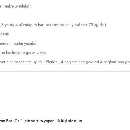
renkte üretilebilir.
,3 ya da 4 alüminyum bar fark etmeksizin, yasal sınır 75 kg’dır.)
cektir.
lmadan montaj yapabilir.
rın kesilmesine gerek yoktur.
yer alan araca tam uyumlu ölçüde), 4 bağlantı ana gövdesi 4 bağlantı ana g
 Barı Gri” için yorum yapan ilk kişi siz olun