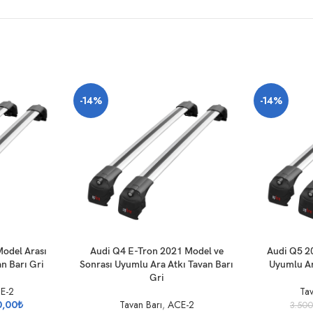
-14%
-14%
SEPETE EKLE
SEPETE EKLE
odel Arası
Audi Q4 E-Tron 2021 Model ve
Audi Q5 2
n Barı Gri
Sonrası Uyumlu Ara Atkı Tavan Barı
Uyumlu Ar
Gri
E-2
Tav
0,00
₺
Tavan Barı
,
ACE-2
3.50