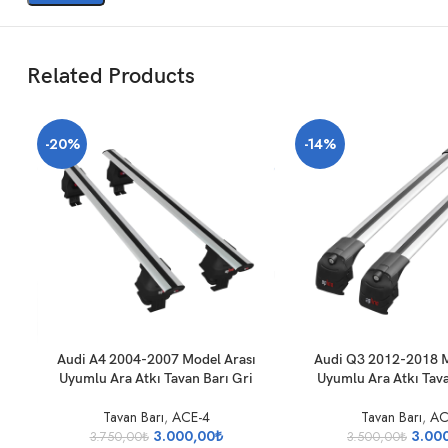
Related Products
-20%
-14%
SEPETE EKLE
SEPETE EKLE
Audi A4 2004-2007 Model Arası
Audi Q3 2012-2018 M
Uyumlu Ara Atkı Tavan Barı Gri
Uyumlu Ara Atkı Tava
Tavan Barı
,
ACE-4
Tavan Barı
,
AC
3.000,00
₺
3.00
3.750,00
₺
3.500,00
₺