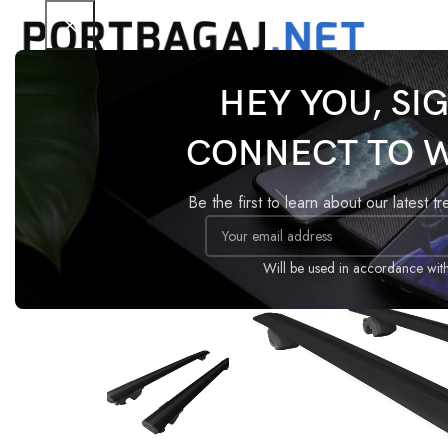
HEY YOU, SI
Ana Sayfa
Tavan Barı
HOOK
Fiat 500X 2014 M
CONNECT TO 
-13%
Be the first to learn about our latest t
Will be used in accordance wit