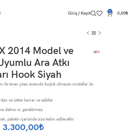
0
M
Giriş / Kayıt
0,00
₺
0X 2014 Model ve
Uyumlu Ara Atkı
rı Hook Siyah
nı ile tavan çıtası arasında boşluk olmayan modeller ile
rdan ve üstten kavrar ve sabitler
esme delme vs. gerektirmez.
tı, paketin içerisinde size teslim edilecektir.
₺
3.300,00
₺