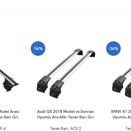
-14%
-14%
SEPETE EKLE
SEPETE EKLE
odel Arası
Audi Q5 2018 Model ve Sonrası
BMW X1 20
n Barı Gri
Uyumlu Ara Atkı Tavan Barı Gri
Uyumlu Ar
E-4
Tavan Barı
,
ACE-2
Tav