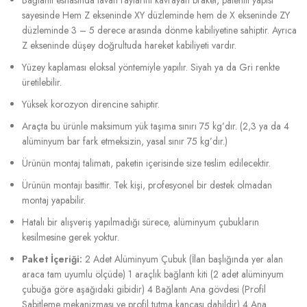
sayesinde Hem Z ekseninde XY düzleminde hem de X ekseninde ZY
düzleminde 3 – 5 derece arasında dönme kabiliyetine sahiptir. Ayrıca
Z ekseninde düşey doğrultuda hareket kabiliyeti vardır.
Yüzey kaplaması eloksal yöntemiyle yapılır. Siyah ya da Gri renkte
üretilebilir.
Yüksek korozyon direncine sahiptir.
Araçta bu ürünle maksimum yük taşıma sınırı 75 kg’dır. (2,3 ya da 4
alüminyum bar fark etmeksizin, yasal sınır 75 kg’dır.)
Ürünün montaj talimatı, paketin içerisinde size teslim edilecektir.
Ürünün montajı basittir. Tek kişi, profesyonel bir destek olmadan
montaj yapabilir.
Hatalı bir alışveriş yapılmadığı sürece, alüminyum çubukların
kesilmesine gerek yoktur.
Paket İçeriği:
2 Adet Alüminyum Çubuk (İlan başlığında yer alan
araca tam uyumlu ölçüde) 1 araçlık bağlantı kiti (2 adet alüminyum
çubuğa göre aşağıdaki gibidir) 4 Bağlantı Ana gövdesi (Profil
Sabitleme mekanizması ve profil tutma kancası dahildir) 4 Ana