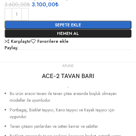
3.600,00
₺
3.100,00
₺
SEPETE EKLE
HEMEN AL
Karşılaştır
Favorilere ekle
Paylaş:
APLINE
ACE-2 TAVAN BARI
-
Bu ürün aracın tavanı ile tavan çıtası arasında boşluk olmayan
modeller ile uyumludur.
Portbagaj, Bisiklet taşıyıcı, Kano taşıyıcı ve Kayak taşıyıcı için
uygundur.
Tavan çıtasını yanlardan ve üstten kavrar ve sabitler.
Bağlantı esnasında tavan raylarını kavrayan braket, patentli yapısı