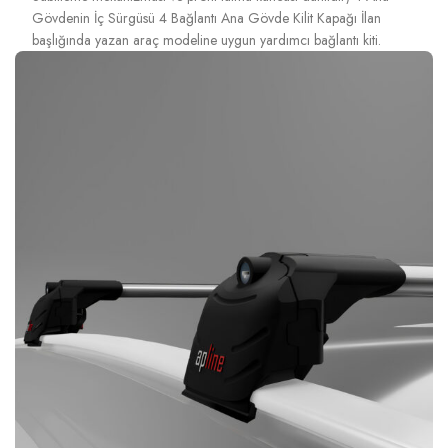
Gövdenin İç Sürgüsü 4 Bağlantı Ana Gövde Kilit Kapağı İlan
başlığında yazan araç modeline uygun yardımcı bağlantı kiti.