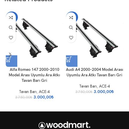
-20%
-20%
Alfa Romeo 147 2000-2010
Audi A4 2000-2004 Model Arası
A
Model Arası Uyumlu Ara Atkı
Uyumlu Ara Atkı Tavan Barı Gri
U
Tavan Barı Gri
Tavan Barı
,
ACE-4
Tavan Barı
,
ACE-4
3.000,00
₺
3.750,00
₺
3.000,00
₺
3.750,00
₺