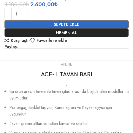
3.100,00
₺
2.600,00
₺
SEPETE EKLE
HEMEN AL
Karşılaştır
Favorilere ekle
Paylaş:
APLINE
ACE-1 TAVAN BARI
-
Bu ürün aracın tavanı ile tavan çıtası arasında boşluk olan modeller ile
uyumludur.
Portbagaj, Bisiklet taşıyıcı, Kano taşıyıcı ve Kayak taşıyıcı için
uygundur.
Tavan çıtasını alttan ve üstten kavrar ve sabitler.
Yüzey kaplaması eloksal yöntemiyle yapılır. Siyah ya da Gri renkte