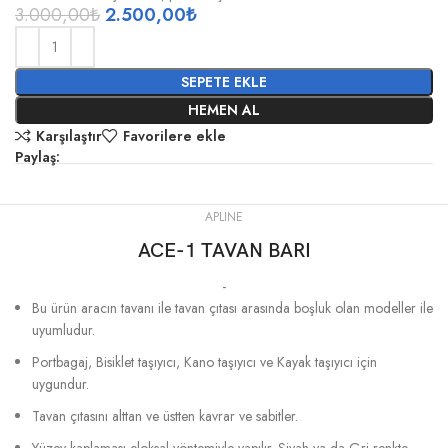
3.000,00
₺
2.500,00
₺
SEPETE EKLE
HEMEN AL
Karşılaştır
Favorilere ekle
Paylaş:
APLINE
ACE-1 TAVAN BARI
-
Bu ürün aracın tavanı ile tavan çıtası arasında boşluk olan modeller ile
uyumludur.
Portbagaj, Bisiklet taşıyıcı, Kano taşıyıcı ve Kayak taşıyıcı için
uygundur.
Tavan çıtasını alttan ve üstten kavrar ve sabitler.
Yüzey kaplaması eloksal yöntemiyle yapılır. Siyah ya da Gri renkte